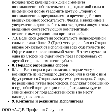
позднее трех календарных дней с момента
возникновения обстоятельств непреодолимой силы в
письменной форме уведомить другую Сторону о
возникновении, предполагаемом времени действия
вышеуказанных обстоятельств. Факты, изложенные в
уведомлении, должны быть подтверждены документом,
выданным соответствующим компетентным
независимым органом или организацией.
7.3. Если срок действия обстоятельств непреодолимой
силы составит более 3 (Трех) месяцев, любая из Сторон
вправе отказаться от исполнения всех обязательств по
Оферте или их неисполнимой части. В этом случае ни
одна из Сторон не будет иметь права потребовать от
другой стороны возмещения убытков.
8. Порядок разрешения споров
8.1. Все споры и разногласия, которые могут
возникнуть из настоящего Договора или в связи с ним
будут решаться Сторонами путем переговоров. Споры,
не решенные путем переговоров, подлежат разрешению
в суде общей юрисдикции или арбитражном суде (в
зависимости от подведомственности) по месту
нахождения истца.
9. Контакты и реквизиты Исполнителя
ООО «А.Д.Е. Профешнл Солушнз»