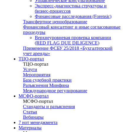
Управленческое консультирование
Экспресс-диагностика структуры и
бизнес-процессов
Финансовые расследования (Forensic)
Трансфертное ценообразование
Финансовый консалтинг и иные согласованные
процедуры
Верхнеуровневая проверка компании
(RED FLAG DUE DILIGENCE)
Применение ФСБУ 25/2018 «Бухгалтерский
учет аренды»
ТЦО-портал
ТЦО-портал
Услуги
Мероприятия
База судебной практики
Разъяснения Минфина
Международное регулирование
МСФО-портал
МСФО-портал
Стандарты и разъяснения
Статьи
Вебинары
7 нот менеджмента
Материалы