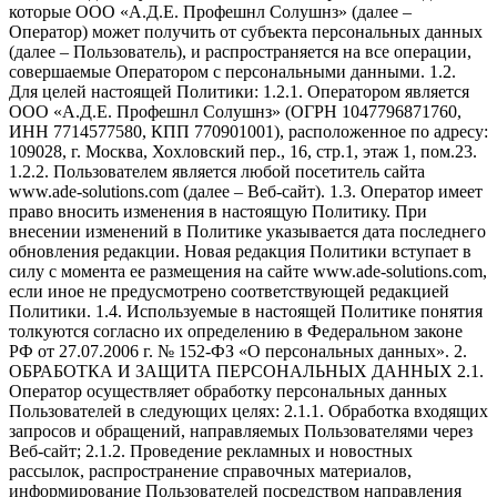
которые ООО «А.Д.Е. Профешнл Солушнз» (далее –
Оператор) может получить от субъекта персональных данных
(далее – Пользователь), и распространяется на все операции,
совершаемые Оператором с персональными данными. 1.2.
Для целей настоящей Политики: 1.2.1. Оператором является
ООО «А.Д.Е. Профешнл Солушнз» (ОГРН 1047796871760,
ИНН 7714577580, КПП 770901001), расположенное по адресу:
109028, г. Москва, Хохловский пер., 16, стр.1, этаж 1, пом.23.
1.2.2. Пользователем является любой посетитель сайта
www.ade-solutions.com (далее – Веб-сайт). 1.3. Оператор имеет
право вносить изменения в настоящую Политику. При
внесении изменений в Политике указывается дата последнего
обновления редакции. Новая редакция Политики вступает в
силу с момента ее размещения на сайте www.ade-solutions.com,
если иное не предусмотрено соответствующей редакцией
Политики. 1.4. Используемые в настоящей Политике понятия
толкуются согласно их определению в Федеральном законе
РФ от 27.07.2006 г. № 152-ФЗ «О персональных данных». 2.
ОБРАБОТКА И ЗАЩИТА ПЕРСОНАЛЬНЫХ ДАННЫХ 2.1.
Оператор осуществляет обработку персональных данных
Пользователей в следующих целях: 2.1.1. Обработка входящих
запросов и обращений, направляемых Пользователями через
Веб-сайт; 2.1.2. Проведение рекламных и новостных
рассылок, распространение справочных материалов,
информирование Пользователей посредством направления