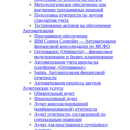
Методологическое обеспечение при
внедрении программных решений
Подготовка отчетности по другим
стандартам учета
Тестирование активов на обесценение
Автоматизация
Программное обеспечение
IBM Cognos Controller — Автоматизация
финансовой консолидации по МСФО
Оптимакрос (Optimacros) – финансовое
моделирование и бизнес-планирование
Автоматизация учета аренды на
платформе «Оптимакрос»
Sumra. Автоматизация финансовой
отчетности
Автоматизация процесса закупок
Аудиторские услуги
Обязательный аудит
Инициативный аудит
Аудит консолидированной
(комбинированной) отчетности
Аудит отчетности, составленной по
специальным правилам
Аудит для иностранного группового
аудитора