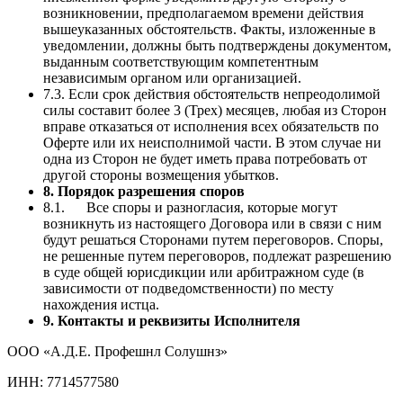
возникновении, предполагаемом времени действия
вышеуказанных обстоятельств. Факты, изложенные в
уведомлении, должны быть подтверждены документом,
выданным соответствующим компетентным
независимым органом или организацией.
7.3. Если срок действия обстоятельств непреодолимой
силы составит более 3 (Трех) месяцев, любая из Сторон
вправе отказаться от исполнения всех обязательств по
Оферте или их неисполнимой части. В этом случае ни
одна из Сторон не будет иметь права потребовать от
другой стороны возмещения убытков.
8. Порядок разрешения споров
8.1. Все споры и разногласия, которые могут
возникнуть из настоящего Договора или в связи с ним
будут решаться Сторонами путем переговоров. Споры,
не решенные путем переговоров, подлежат разрешению
в суде общей юрисдикции или арбитражном суде (в
зависимости от подведомственности) по месту
нахождения истца.
9. Контакты и реквизиты Исполнителя
ООО «А.Д.Е. Профешнл Солушнз»
ИНН: 7714577580