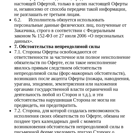
настоящей Офертой, только в целях настоящей Оферты
и, независимо от способа передачи такой информации,
не разглашать ее третьим лицам.
6.2. Исполнитель обязуется использовать
персональные данные физических лиц, полученные от
Заказчика, строго в соответствии с Федеральным
законом № 152-ФЗ от 27 июля 2006 «О персональных
данных».
7. Обстоятельства непреодолимой силы
7.1. Стороны Оферты освобождаются от
ответственности за частичное или полное неисполнение
обязательств по Оферте, если такое неисполнение
явилось прямым следствием обстоятельств
непреодолимой силы (форс-мажорных обстоятельств),
возникших после акцепта Оферты (пожара, наводнения,
урагана, эпидемии, землетрясения или наложения
органами государственной власти ограничений на
деятельность любой из Сторон и т.д.), и эти
обстоятельства нарушившая Сторона не могла ни
предвидеть, ни предотвратить.
7.2. Сторона, для которой создалась невозможность
исполнения своих обязательств по Оферте, обязана не
позднее трех календарных дней с момента
возникновения обстоятельств непреодолимой силы в
письменной форме уведомить другую Сторону о