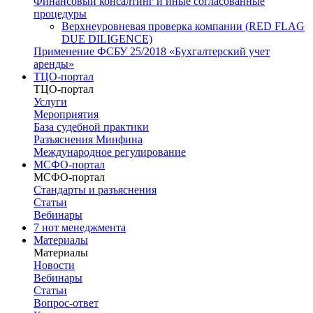
Финансовый консалтинг и иные согласованные
процедуры
Верхнеуровневая проверка компании (RED FLAG
DUE DILIGENCE)
Применение ФСБУ 25/2018 «Бухгалтерский учет
аренды»
ТЦО-портал
ТЦО-портал
Услуги
Мероприятия
База судебной практики
Разъяснения Минфина
Международное регулирование
МСФО-портал
МСФО-портал
Стандарты и разъяснения
Статьи
Вебинары
7 нот менеджмента
Материалы
Материалы
Новости
Вебинары
Статьи
Вопрос-ответ