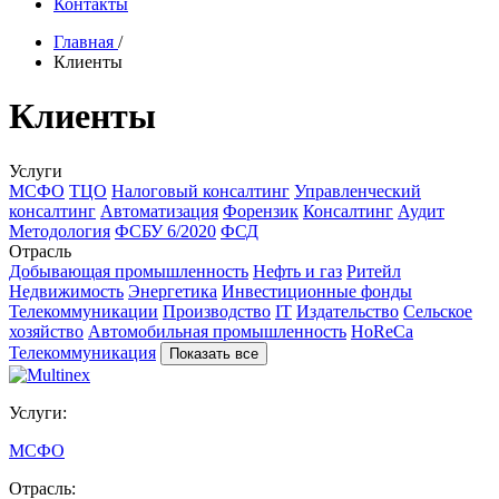
Контакты
Главная
/
Клиенты
Клиенты
Услуги
МСФО
ТЦО
Налоговый консалтинг
Управленческий
консалтинг
Автоматизация
Форензик
Консалтинг
Аудит
Методология
ФСБУ 6/2020
ФСД
Отрасль
Добывающая промышленность
Нефть и газ
Ритейл
Недвижимость
Энергетика
Инвестиционные фонды
Телекоммуникации
Производство
IT
Издательство
Сельское
хозяйство
Автомобильная промышленность
HoReCa
Телекоммуникация
Показать все
Услуги:
МСФО
Отрасль: