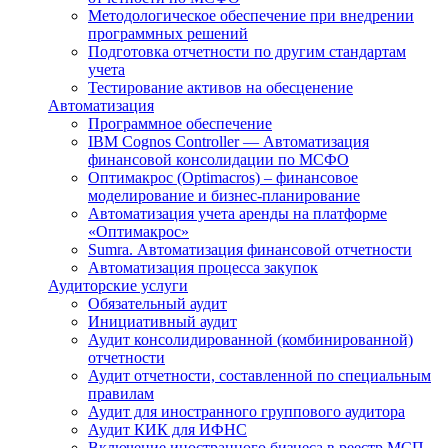
Методологическое обеспечение при внедрении
программных решений
Подготовка отчетности по другим стандартам
учета
Тестирование активов на обесценение
Автоматизация
Программное обеспечение
IBM Cognos Controller — Автоматизация
финансовой консолидации по МСФО
Оптимакрос (Optimacros) – финансовое
моделирование и бизнес-планирование
Автоматизация учета аренды на платформе
«Оптимакрос»
Sumra. Автоматизация финансовой отчетности
Автоматизация процесса закупок
Аудиторские услуги
Обязательный аудит
Инициативный аудит
Аудит консолидированной (комбинированной)
отчетности
Аудит отчетности, составленной по специальным
правилам
Аудит для иностранного группового аудитора
Аудит КИК для ИФНС
Включение иностранного бизнеса в реестр МСП