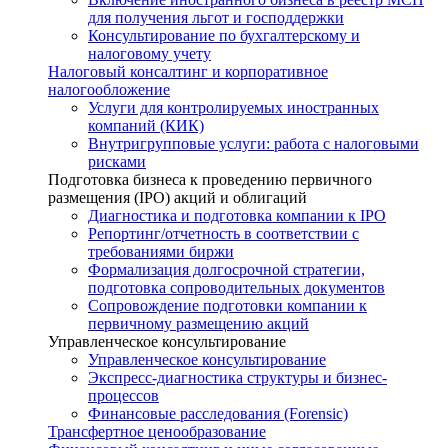
для получения льгот и господдержки
Консультирование по бухгалтерскому и
налоговому учету
Налоговый консалтинг и корпоративное
налогообложение
Услуги для контролируемых иностранных
компаний (КИК)
Внутригрупповые услуги: работа с налоговыми
рисками
Подготовка бизнеса к проведению первичного
размещения (IPO) акций и облигаций
Диагностика и подготовка компании к IPO
Репортинг/отчетность в соответствии с
требованиями биржи
Формализация долгосрочной стратегии,
подготовка сопроводительных документов
Сопровождение подготовки компании к
первичному размещению акций
Управленческое консультирование
Управленческое консультирование
Экспресс-диагностика структуры и бизнес-
процессов
Финансовые расследования (Forensic)
Трансфертное ценообразование