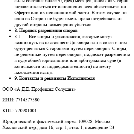
силы составит более 3 (Трех) месяцев, любая из Сторон
вправе отказаться от исполнения всех обязательств по
Оферте или их неисполнимой части. В этом случае ни
одна из Сторон не будет иметь права потребовать от
другой стороны возмещения убытков.
8. Порядок разрешения споров
8.1. Все споры и разногласия, которые могут
возникнуть из настоящего Договора или в связи с ним
будут решаться Сторонами путем переговоров. Споры,
не решенные путем переговоров, подлежат разрешению
в суде общей юрисдикции или арбитражном суде (в
зависимости от подведомственности) по месту
нахождения истца.
9. Контакты и реквизиты Исполнителя
ООО «А.Д.Е. Профешнл Солушнз»
ИНН: 7714577580
КПП: 770901001
Юридический и фактический адрес: 109028, Москва,
Хохловский пер., дом 16, стр. 1, этаж 1, помещение 23