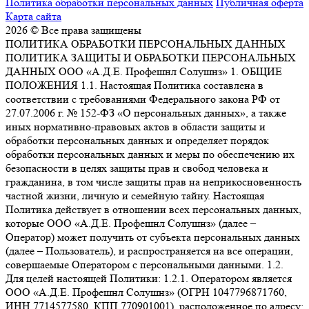
Политика обработки персональных данных
Публичная оферта
Карта сайта
2026 © Все права защищены
ПОЛИТИКА ОБРАБОТКИ ПЕРСОНАЛЬНЫХ ДАННЫХ
ПОЛИТИКА ЗАЩИТЫ И ОБРАБОТКИ ПЕРСОНАЛЬНЫХ
ДАННЫХ ООО «А.Д.Е. Профешнл Солушнз» 1. ОБЩИЕ
ПОЛОЖЕНИЯ 1.1. Настоящая Политика составлена в
соответствии с требованиями Федерального закона РФ от
27.07.2006 г. № 152-ФЗ «О персональных данных», а также
иных нормативно-правовых актов в области защиты и
обработки персональных данных и определяет порядок
обработки персональных данных и меры по обеспечению их
безопасности в целях защиты прав и свобод человека и
гражданина, в том числе защиты прав на неприкосновенность
частной жизни, личную и семейную тайну. Настоящая
Политика действует в отношении всех персональных данных,
которые ООО «А.Д.Е. Профешнл Солушнз» (далее –
Оператор) может получить от субъекта персональных данных
(далее – Пользователь), и распространяется на все операции,
совершаемые Оператором с персональными данными. 1.2.
Для целей настоящей Политики: 1.2.1. Оператором является
ООО «А.Д.Е. Профешнл Солушнз» (ОГРН 1047796871760,
ИНН 7714577580, КПП 770901001), расположенное по адресу: