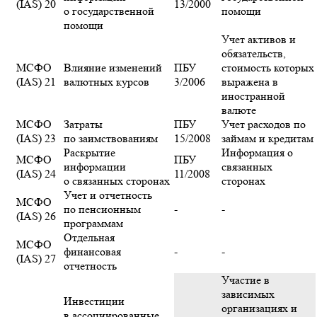
(IAS) 20
13/2000
о государственной
помощи
помощи
Учет активов и
обязательств,
МСФО
Влияние изменений
ПБУ
стоимость которых
(IAS) 21
валютных курсов
3/2006
выражена в
иностранной
валюте
МСФО
Затраты
ПБУ
Учет расходов по
(IAS) 23
по заимствованиям
15/2008
займам и кредитам
Раскрытие
Информация о
МСФО
ПБУ
информации
связанных
(IAS) 24
11/2008
о связанных сторонах
сторонах
Учет и отчетность
МСФО
по пенсионным
-
-
(IAS) 26
программам
Отдельная
МСФО
финансовая
-
-
(IAS) 27
отчетность
Участие в
зависимых
Инвестиции
организациях и
в ассоциированные