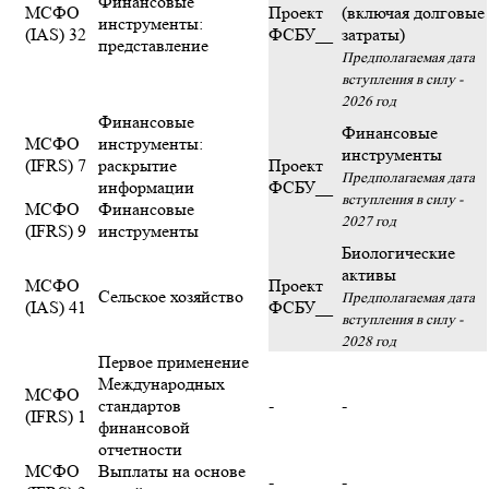
Финансовые
МСФО
Проект
(включая долговые
инструменты:
(IAS) 32
ФСБУ__
затраты)
представление
Предполагаемая дата
вступления в силу -
2026 год
Финансовые
Финансовые
МСФО
инструменты:
инструменты
(IFRS) 7
раскрытие
Проект
Предполагаемая дата
информации
ФСБУ__
вступления в силу -
МСФО
Финансовые
2027 год
(IFRS) 9
инструменты
Биологические
активы
МСФО
Проект
Сельское хозяйство
Предполагаемая дата
(IAS) 41
ФСБУ__
вступления в силу -
2028 год
Первое применение
Международных
МСФО
стандартов
-
-
(IFRS) 1
финансовой
отчетности
МСФО
Выплаты на основе
-
-