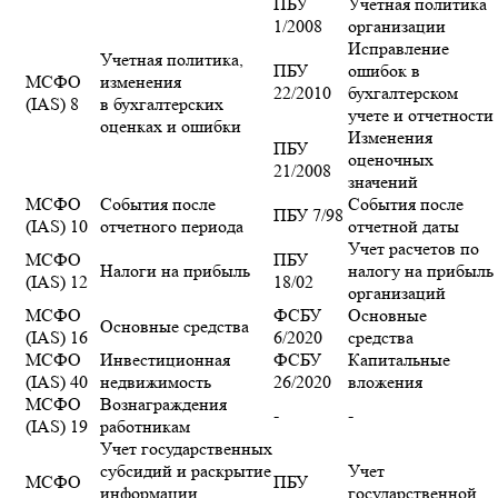
ПБУ
Учетная политика
1/2008
организации
Исправление
Учетная политика,
ПБУ
ошибок в
МСФО
изменения
22/2010
бухгалтерском
(IAS) 8
в бухгалтерских
учете и отчетности
оценках и ошибки
Изменения
ПБУ
оценочных
21/2008
значений
МСФО
События после
События после
ПБУ 7/98
(IAS) 10
отчетного периода
отчетной даты
Учет расчетов по
МСФО
ПБУ
Налоги на прибыль
налогу на прибыль
(IAS) 12
18/02
организаций
МСФО
ФСБУ
Основные
Основные средства
(IAS) 16
6/2020
средства
МСФО
Инвестиционная
ФСБУ
Капитальные
(IAS) 40
недвижимость
26/2020
вложения
МСФО
Вознаграждения
-
-
(IAS) 19
работникам
Учет государственных
субсидий и раскрытие
Учет
МСФО
ПБУ
информации
государственной