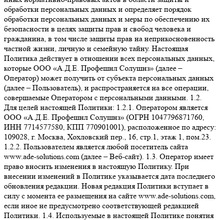
обработки персональных данных и определяет порядок
обработки персональных данных и меры по обеспечению их
безопасности в целях защиты прав и свобод человека и
гражданина, в том числе защиты прав на неприкосновенность
частной жизни, личную и семейную тайну. Настоящая
Политика действует в отношении всех персональных данных,
которые ООО «А.Д.Е. Профешнл Солушнз» (далее –
Оператор) может получить от субъекта персональных данных
(далее – Пользователь), и распространяется на все операции,
совершаемые Оператором с персональными данными. 1.2.
Для целей настоящей Политики: 1.2.1. Оператором является
ООО «А.Д.Е. Профешнл Солушнз» (ОГРН 1047796871760,
ИНН 7714577580, КПП 770901001), расположенное по адресу:
109028, г. Москва, Хохловский пер., 16, стр.1, этаж 1, пом.23.
1.2.2. Пользователем является любой посетитель сайта
www.ade-solutions.com (далее – Веб-сайт). 1.3. Оператор имеет
право вносить изменения в настоящую Политику. При
внесении изменений в Политике указывается дата последнего
обновления редакции. Новая редакция Политики вступает в
силу с момента ее размещения на сайте www.ade-solutions.com,
если иное не предусмотрено соответствующей редакцией
Политики. 1.4. Используемые в настоящей Политике понятия