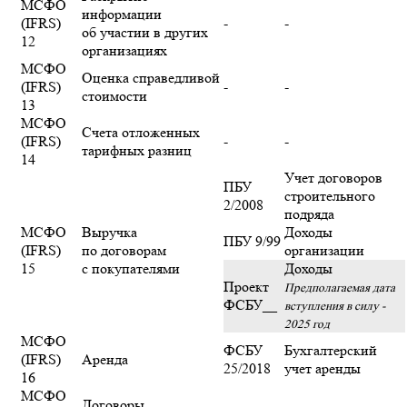
МСФО
информации
(IFRS)
-
-
об участии в других
12
организациях
МСФО
Оценка справедливой
(IFRS)
-
-
стоимости
13
МСФО
Счета отложенных
(IFRS)
-
-
тарифных разниц
14
Учет договоров
ПБУ
строительного
2/2008
подряда
МСФО
Выручка
Доходы
ПБУ 9/99
(IFRS)
по договорам
организации
15
с покупателями
Доходы
Проект
Предполагаемая дата
ФСБУ__
вступления в силу -
2025 год
МСФО
ФСБУ
Бухгалтерский
(IFRS)
Аренда
25/2018
учет аренды
16
МСФО
Договоры