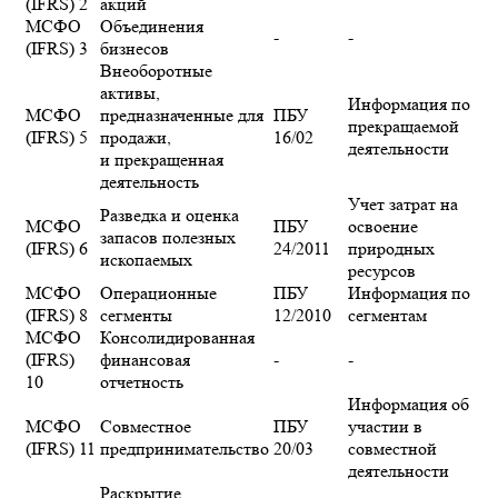
(IFRS) 2
акций
МСФО
Объединения
-
-
(IFRS) 3
бизнесов
Внеоборотные
активы,
Информация по
МСФО
предназначенные для
ПБУ
прекращаемой
(IFRS) 5
продажи,
16/02
деятельности
и прекращенная
деятельность
Учет затрат на
Разведка и оценка
МСФО
ПБУ
освоение
запасов полезных
(IFRS) 6
24/2011
природных
ископаемых
ресурсов
МСФО
Операционные
ПБУ
Информация по
(IFRS) 8
сегменты
12/2010
сегментам
МСФО
Консолидированная
(IFRS)
финансовая
-
-
10
отчетность
Информация об
МСФО
Совместное
ПБУ
участии в
(IFRS) 11
предпринимательство
20/03
совместной
деятельности
Раскрытие