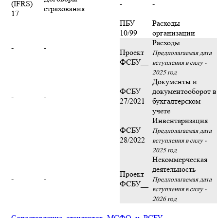
(IFRS)
-
-
страхования
17
ПБУ
Расходы
10/99
организации
Расходы
-
-
Проект
Предполагаемая дата
ФСБУ__
вступления в силу -
2025 год
Документы и
ФСБУ
документооборот в
-
-
27/2021
бухгалтерском
учете
Инвентаризация
ФСБУ
Предполагаемая дата
-
-
28/2022
вступления в силу -
2025 год
Некоммерческая
деятельность
Проект
-
-
Предполагаемая дата
ФСБУ__
вступления в силу -
2026 год
Сопоставление_стандартов_МСФО_и_РСБУ