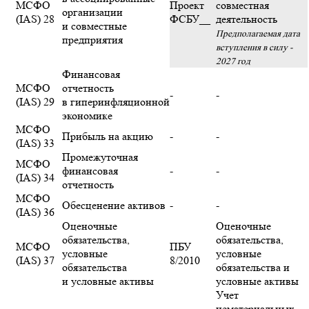
МСФО
Проект
совместная
организации
(IAS) 28
ФСБУ__
деятельность
и совместные
Предполагаемая дата
предприятия
вступления в силу -
2027 год
Финансовая
МСФО
отчетность
-
-
(IAS) 29
в гиперинфляционной
экономике
МСФО
Прибыль на акцию
-
-
(IAS) 33
Промежуточная
МСФО
финансовая
-
-
(IAS) 34
отчетность
МСФО
Обесценение активов
-
-
(IAS) 36
Оценочные
Оценочные
обязательства,
обязательства,
МСФО
ПБУ
условные
условные
(IAS) 37
8/2010
обязательства
обязательства и
и условные активы
условные активы
Учет
нематериальных