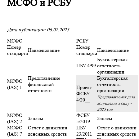
МСФО и РСБУ
Дата публикации: 06.02.2023
МСФО
РСБУ
Номер
Номер
Наименование
Наименование
стандарта
стандарта
Бухгалтерская
ПБУ 4/99
отчетность
организации
Представление
Бухгалтерская
МСФО
финансовой
отчетность
(IAS) 1
Проект
отчетности
организации.
ФСБУ
Предполагаемая дата
4/20__
вступления в силу -
2025 год
МСФО
ФСБУ
Запасы
Запасы
(IAS) 2
5/2019
МСФО
Отчет о движении
ПБУ
Отчет о движении
(IAS) 7
денежных средств
23/2011
денежных средств