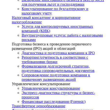
для получения льгот и господдержки
Консультирование по бухгалтерскому и
налоговому учету
Налоговый консалтинг и корпоративное
налогообложение
Услуги для контролируемых иностранных
компаний (КИК)
Внутригрупповые услуги: работа с налоговыми
рисками
Подготовка бизнеса к проведению первичного
размещения (IPO) акций и облигаций
Диагностика и подготовка компании к IPO
Репортинг/отчетность в соответствии с
требованиями биржи
Формализация долгосрочной стратегии,
подготовка сопроводительных документов
Сопровождение подготовки компании к
первичному размещению акций
Управленческое консультирование
Управленческое консультирование
Экспресс-диагностика структуры и бизнес-
процессов
Финансовые расследования (Forensic)
Трансфертное ценообразование