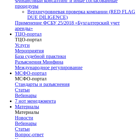
Финансовый консалтинг и иные согласованные
процедуры
Верхнеуровневая проверка компании (RED FLAG
DUE DILIGENCE)
Применение ФСБУ 25/2018 «Бухгалтерский учет
аренды»
ТЦО-портал
ТЦО-портал
Услуги
Мероприятия
База судебной практики
Разъяснения Минфина
Международное регулирование
МСФО-портал
МСФО-портал
Стандарты и разъяснения
Статьи
Вебинары
7 нот менеджмента
Материалы
Материалы
Новости
Вебинары
Статьи
Вопрос-ответ