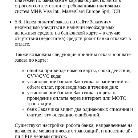
платежей по банковским картам осуществляется в
строгом соответствии с требованиями платежных
систем МИР, Visa Int., MasterCard Europe Sprl, JCB.
5.6. Перед оплатой заказа на Сайте Заказчику
необходимо убедиться в наличии необходимых
денежных средств на банковской карте – в случае
отсутствия (недостатка) средств робот банка откажет в
оплате.
Также возможны следующие причины отказа в оплате
заказа по карте:
ошибка при вводе номера карты, срока действия,
CVV/CVC кода;
установление банком Заказчика ограничений на
объем оплат, производимых в течение дня;
установление банком Заказчика запрета на
проведение оплаты через интернет или MOTO
транзакции;
банк Заказчика видит два одинаковых списания и
считает эту операцию ошибочной.
Существуют настройки робота банка, направленные на
выявление мошеннических транзакций, и внесение ай-
пи (IP) в черный список.