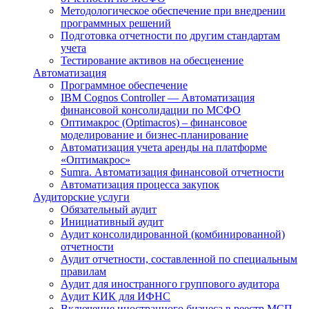
Методологическое обеспечение при внедрении
программных решений
Подготовка отчетности по другим стандартам
учета
Тестирование активов на обесценение
Автоматизация
Программное обеспечение
IBM Cognos Controller — Автоматизация
финансовой консолидации по МСФО
Оптимакрос (Optimacros) – финансовое
моделирование и бизнес-планирование
Автоматизация учета аренды на платформе
«Оптимакрос»
Sumra. Автоматизация финансовой отчетности
Автоматизация процесса закупок
Аудиторские услуги
Обязательный аудит
Инициативный аудит
Аудит консолидированной (комбинированной)
отчетности
Аудит отчетности, составленной по специальным
правилам
Аудит для иностранного группового аудитора
Аудит КИК для ИФНС
Включение иностранного бизнеса в реестр МСП