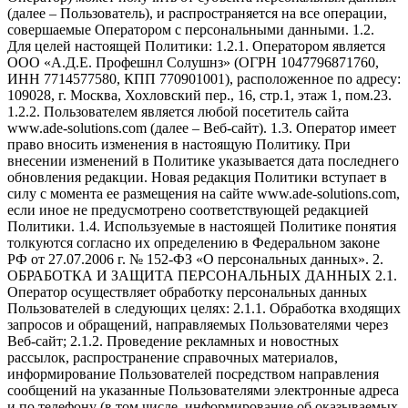
(далее – Пользователь), и распространяется на все операции,
совершаемые Оператором с персональными данными. 1.2.
Для целей настоящей Политики: 1.2.1. Оператором является
ООО «А.Д.Е. Профешнл Солушнз» (ОГРН 1047796871760,
ИНН 7714577580, КПП 770901001), расположенное по адресу:
109028, г. Москва, Хохловский пер., 16, стр.1, этаж 1, пом.23.
1.2.2. Пользователем является любой посетитель сайта
www.ade-solutions.com (далее – Веб-сайт). 1.3. Оператор имеет
право вносить изменения в настоящую Политику. При
внесении изменений в Политике указывается дата последнего
обновления редакции. Новая редакция Политики вступает в
силу с момента ее размещения на сайте www.ade-solutions.com,
если иное не предусмотрено соответствующей редакцией
Политики. 1.4. Используемые в настоящей Политике понятия
толкуются согласно их определению в Федеральном законе
РФ от 27.07.2006 г. № 152-ФЗ «О персональных данных». 2.
ОБРАБОТКА И ЗАЩИТА ПЕРСОНАЛЬНЫХ ДАННЫХ 2.1.
Оператор осуществляет обработку персональных данных
Пользователей в следующих целях: 2.1.1. Обработка входящих
запросов и обращений, направляемых Пользователями через
Веб-сайт; 2.1.2. Проведение рекламных и новостных
рассылок, распространение справочных материалов,
информирование Пользователей посредством направления
сообщений на указанные Пользователями электронные адреса
и по телефону (в том числе, информирование об оказываемых