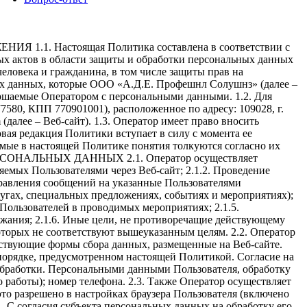
. Настоящая Политика составлена в соответствии с
ых актов в области защиты и обработки персональных данных
еловека и гражданина, в том числе защиты прав на
ых данных, которые ООО «А.Д.Е. Профешнл Солушнз» (далее –
вершаемые Оператором с персональными данными. 1.2. Для
80, КПП 770901001), расположенное по адресу: 109028, г.
 (далее – Веб-сайт). 1.3. Оператор имеет право вносить
ая редакция Политики вступает в силу с момента ее
емые в настоящей Политике понятия толкуются согласно их
 ПЕРСОНАЛЬНЫХ ДАННЫХ 2.1. Оператор осуществляет
емых Пользователями через Веб-сайт; 2.1.2. Проведение
равления сообщений на указанные Пользователями
лугах, специальных предложениях, событиях и мероприятиях);
 Пользователей в проводимых мероприятиях; 2.1.5.
ржания; 2.1.6. Иные цели, не противоречащие действующему
оторых не соответствуют вышеуказанным целям. 2.2. Оператор
тствующие формы сбора данных, размещенные на Веб-сайте.
порядке, предусмотренном настоящей Политикой. Согласие на
обработки. Персональными данными Пользователя, обработку
 работы); номер телефона. 2.3. Также Оператор осуществляет
это разрешено в настройках браузера Пользователя (включено
1. С согласия субъекта персональных данных на обработку его