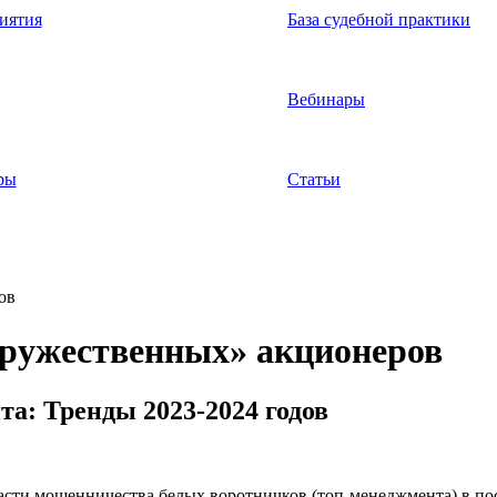
иятия
База судебной практики
Вебинары
ры
Статьи
ов
ружественных» акционеров
а: Тренды 2023-2024 годов
части мошенничества белых воротничков (топ-менеджмента) в посл