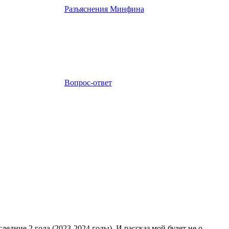
Разъяснения Минфина
Вопрос-ответ
едние 2 года (2023-2024 годы). И рассказ мой будет не о