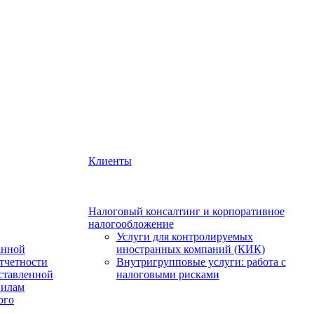
Клиенты
Налоговый консалтинг и корпоративное
налогообложение
Услуги для контролируемых
анной
иностранных компаний (КИК)
тчетности
Внутригрупповые услуги: работа с
оставленной
налоговыми рисками
вилам
ого