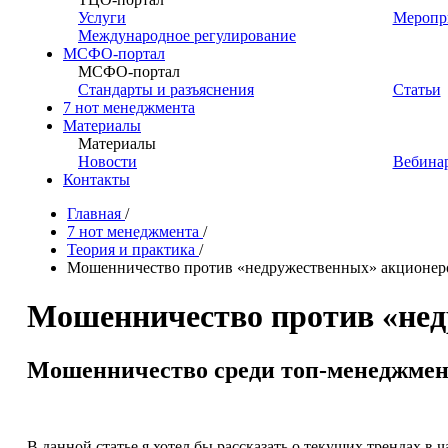
Услуги
Меропр
Международное регулирование
МСФО-портал
МСФО-портал
Стандарты и разъяснения
Статьи
7 нот менеджмента
Материалы
Материалы
Новости
Вебина
Контакты
Главная
/
7 нот менеджмента
/
Теория и практика
/
Мошенничество против «недружественных» акционер
Мошенничество против «нед
Мошенничество среди топ-менеджмент
В данной статье я хотел бы рассказать о текущих трендах в 