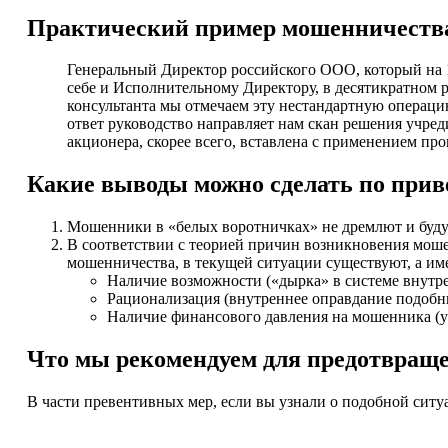
Практический пример мошенничеств
Генеральный Директор российского ООО, который на 
себе и Исполнительному Директору, в десятикратном 
консультанта мы отмечаем эту нестандартную операци
ответ руководство направляет нам скан решения учред
акционера, скорее всего, вставлена с применением пр
Какие выводы можно сделать по при
Мошенники в «белых воротничках» не дремлют и будут
В соответствии с теорией причин возникновения мошен
мошенничества, в текущей ситуации существуют, а им
Наличие возможности («дырка» в системе внутре
Рационализация (внутреннее оправдание подобны
Наличие финансового давления на мошенника (у 
Что мы рекомендуем для предотвращ
В части превентивных мер, если вы узнали о подобной сит