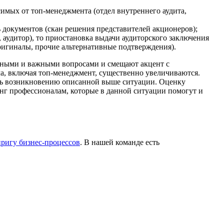
мых от топ-менеджмента (отдел внутреннего аудита,
 документов (скан решения представителей акционеров);
аудитор), то приостановка выдачи аудиторского заключения
игиналы, прочие альтернативные подтверждения).
льными и важными вопросами и смещают акцент с
а, включая топ-менеджмент, существенно увеличиваются.
ть возникновению описанной выше ситуации. Оценку
нг профессионалам, которые в данной ситуации помогут и
ригу бизнес-процессов
. В нашей команде есть