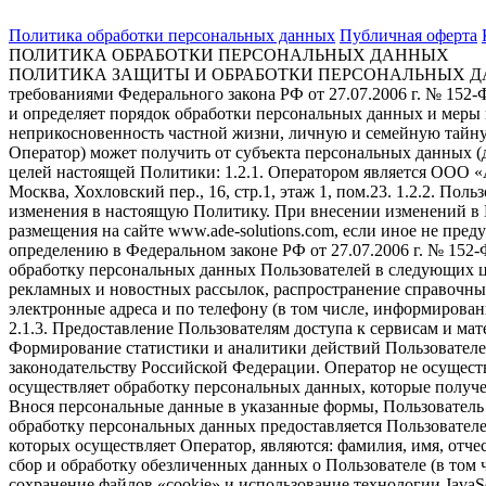
Политика обработки персональных данных
Публичная оферта
ПОЛИТИКА ОБРАБОТКИ ПЕРСОНАЛЬНЫХ ДАННЫХ
ПОЛИТИКА ЗАЩИТЫ И ОБРАБОТКИ ПЕРСОНАЛЬНЫХ ДАННЫХ О
требованиями Федерального закона РФ от 27.07.2006 г. № 152
и определяет порядок обработки персональных данных и меры п
неприкосновенность частной жизни, личную и семейную тайну
Оператор) может получить от субъекта персональных данных (д
целей настоящей Политики: 1.2.1. Оператором является ООО 
Москва, Хохловский пер., 16, стр.1, этаж 1, пом.23. 1.2.2. Пол
изменения в настоящую Политику. При внесении изменений в П
размещения на сайте www.ade-solutions.com, если иное не пре
определению в Федеральном законе РФ от 27.07.2006 г. 
обработку персональных данных Пользователей в следующих цел
рекламных и новостных рассылок, распространение справочны
электронные адреса и по телефону (в том числе, информирова
2.1.3. Предоставление Пользователям доступа к сервисам и мат
Формирование статистики и аналитики действий Пользователей
законодательству Российской Федерации. Оператор не осущест
осуществляет обработку персональных данных, которые получе
Внося персональные данные в указанные формы, Пользователь 
обработку персональных данных предоставляется Пользователе
которых осуществляет Оператор, являются: фамилия, имя, отче
сбор и обработку обезличенных данных о Пользователе (в том ч
сохранение файлов «cookie» и использование технологии JavaSc