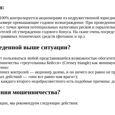
а:
100% контролируется акционерами из недружественной юрисдикц
размере превышающие годовое вознаграждение. При проведении
ю с точки зрения потенциальных налоговых рисков и параллельн
ителей об утверждении годового бонуса. На скане очень посредс
ограммных технических средств (фотошоп и пр.).
веденной выше ситуации?
 пользоваться любой представившейся возможностью обогатить
ничества «треугольника Кейсси» (Cressey triangle) как минимум
енно:
нних контролей — акционер далеко, и он ничего все равно не пр
х действий — «они все равно нам враги»);
каждого второго недобросовестного есть подобные причины: дол
ения мошенничества?
уации, мы рекомендуем следующие действия: