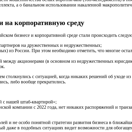
лекта, а о банальном использовании накаленной макрополитичес
и на корпоративную среду
ийском бизнесе и корпоративной среде стали происходить следу
, партнеров на дружественных и недружественных;
ых) из России. При этом необходимо отметить, что многие оста
 между акционерами (в основном из недружественных юрисдик
ок.
ем столкнулись с ситуацией, когда никаких решений об уходе и
ись, либо вообще прекратились.
й с нашей штаб-квартирой»;
ской компании с 2022 года, нет никаких распоряжений и транза
лей и не особо понятной стратегии развития бизнеса в ближайш
ый даже в подобных ситуациях видит возможности для обогаще