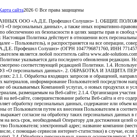
Карта сайта
2026 © Все права защищены
ОО «А.Д.Е. Профешнл Солушнз» 1. ОБЩИЕ ПОЛОЖЕНИЯ 1.1
-ФЗ «О персональных данных», а также иных нормативно-правов
о обеспечению их безопасности в целях защиты прав и свобод ч
. Настоящая Политика действует в отношении всех персональн
алее – Пользователь), и распространяется на все операции, со
«А.Д.Е. Профешнл Солушнз» (ОГРН 1047796871760, ИНН 77145775
ьзователем является любой посетитель сайта www.ade-solutions.com
олитике указывается дата последнего обновления редакции. Нов
дусмотрено соответствующей редакцией Политики. 1.4. Использу
№ 152-ФЗ «О персональных данных». 2. ОБРАБОТКА И ЗАЩИТА
ях: 2.1.1. Обработка входящих запросов и обращений, направля
х материалов, информирование Пользователей посредством нап
ние об оказываемых Компанией услугах, о новых продуктах и ус
ериалам, размещаемым на Веб-сайте; 2.1.4. Организация участия
 на веб-сайте, совершенствование работы Веб-сайта и его соде
вляет обработку персональных данных, содержание или объем к
ны от Пользователя путем их внесения Пользователем в соотве
выражает согласие на обработку таких персональных данных в 
м на весь срок, необходимый Оператору для достижения целей 
ство Пользователя; электронный адрес; название компании (место
исле, с помощью сервисов интернет-статистики) в случае, если 
ript). 2.4. Обработка персональных данных осуществляется: 2.4.