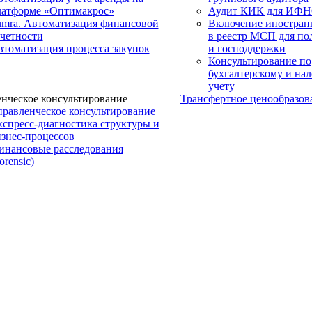
латформе «Оптимакрос»
Аудит КИК для ИФ
umra. Автоматизация финансовой
Включение иностранн
четности
в реестр МСП для по
томатизация процесса закупок
и господдержки
Консультирование по
бухгалтерскому и на
учету
нческое консультирование
Трансфертное ценообразов
равленческое консультирование
спресс-диагностика структуры и
знес-процессов
инансовые расследования
orensic)