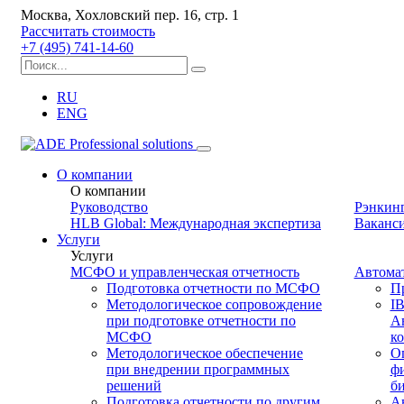
Москва, Хохловский пер. 16, стр. 1
Рассчитать стоимость
+7 (495) 741-14-60
RU
ENG
О компании
О компании
Руководство
Рэнкин
HLB Global: Международная экспертиза
Ваканс
Услуги
Услуги
МСФО и управленческая отчетность
Автома
Подготовка отчетности по МСФО
П
Методологическое сопровождение
IB
при подготовке отчетности по
А
МСФО
к
Методологическое обеспечение
Оп
при внедрении программных
ф
решений
б
Подготовка отчетности по другим
Ав