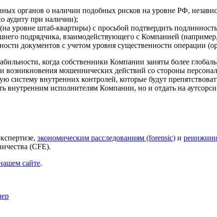
ых органов о наличии подобных рисков на уровне РФ, независи
о аудиту при наличии);
(на уровне штаб-квартиры) с просьбой подтвердить подлинность
шнего подрядчика, взаимодействующего с Компанией (например, 
ости документов с учетом уровня существенности операции (ор
стабильности, когда собственники Компании заняты более глоба
ки возникновения мошеннических действий со стороны персонал
ю систему внутренних контролей, которые будут препятствова
ть внутренним исполнителям Компании, но и отдать на аутсорси
экспертизе,
экономическим расследованиям (forensic)
и
реинжини
ичества (CFE).
нашем сайте
.
нер