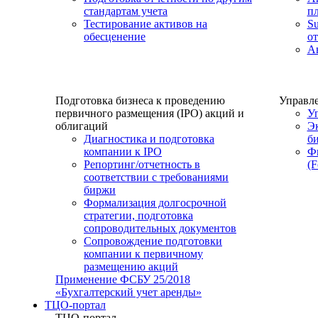
стандартам учета
п
Тестирование активов на
S
обесценение
от
Ав
Подготовка бизнеса к проведению
Управле
первичного размещения (IPO) акций и
Уп
облигаций
Эк
Диагностика и подготовка
би
компании к IPO
Ф
Репортинг/отчетность в
(F
соответствии с требованиями
биржи
Формализация долгосрочной
стратегии, подготовка
сопроводительных документов
Сопровождение подготовки
компании к первичному
размещению акций
Применение ФСБУ 25/2018
«Бухгалтерский учет аренды»
ТЦО-портал
ТЦО-портал