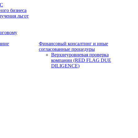
НС
ого бизнеса
лучения льгот
логовому
ание
Финансовый консалтинг и иные
согласованные процедуры
Верхнеуровневая проверка
компании (RED FLAG DUE
DILIGENCE)