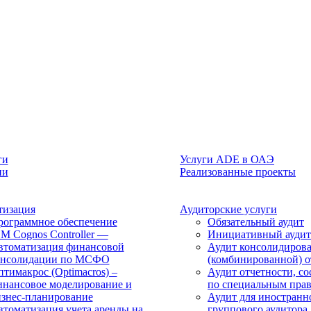
ги
Услуги ADE в ОАЭ
ии
Реализованные проекты
тизация
Аудиторские услуги
рограммное обеспечение
Обязательный аудит
M Cognos Controller —
Инициативный аудит
втоматизация финансовой
Аудит консолидиров
онсолидации по МСФО
(комбинированной) о
тимакрос (Optimacros) –
Аудит отчетности, с
инансовое моделирование и
по специальным пра
изнес-планирование
Аудит для иностранн
томатизация учета аренды на
группового аудитора