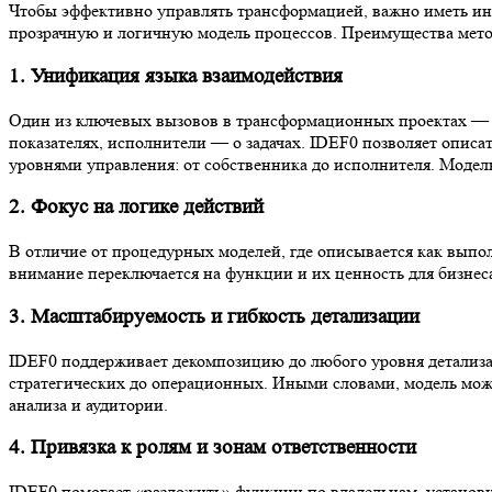
Чтобы эффективно управлять трансформацией, важно иметь инст
прозрачную и логичную модель процессов. Преимущества мет
1. Унификация языка взаимодействия
Один из ключевых вызовов в трансформационных проектах — «
показателях, исполнители — о задачах. IDEF0 позволяет описа
уровнями управления: от собственника до исполнителя. Модель
2. Фокус на логике действий
В отличие от процедурных моделей, где описывается как выпол
внимание переключается на функции и их ценность для бизнес
3. Масштабируемость и гибкость детализации
IDEF0 поддерживает декомпозицию до любого уровня детализац
стратегических до операционных. Иными словами, модель может
анализа и аудитории.
4. Привязка к ролям и зонам ответственности
IDEF0 помогает «разложить» функции по владельцам, установи