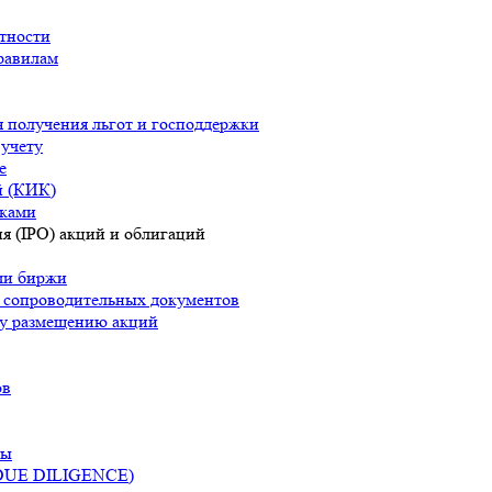
тности
равилам
 получения льгот и господдержки
 учету
е
й (КИК)
сками
я (IPO) акций и облигаций
ями биржи
а сопроводительных документов
у размещению акций
ов
ры
 DUE DILIGENCE)