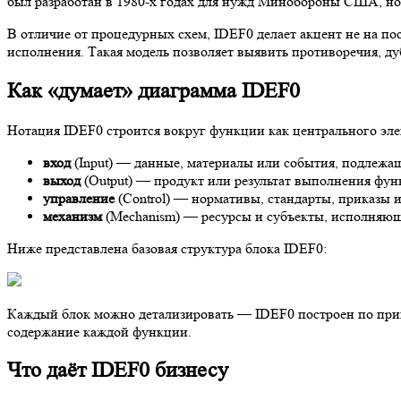
был разработан в 1980-х годах для нужд Минобороны США, но
В отличие от процедурных схем, IDEF0 делает акцент не на п
исполнения. Такая модель позволяет выявить противоречия, д
Как «думает» диаграмма IDEF0
Нотация IDEF0 строится вокруг функции как центрального эле
вход
(Input) — данные, материалы или события, подлежа
выход
(Output) — продукт или результат выполнения фун
управление
(Control) — нормативы, стандарты, приказы 
механизм
(Mechanism) — ресурсы и субъекты, исполняющ
Ниже представлена базовая структура блока IDEF0:
Каждый блок можно детализировать — IDEF0 построен по прин
содержание каждой функции.
Что даёт IDEF0 бизнесу