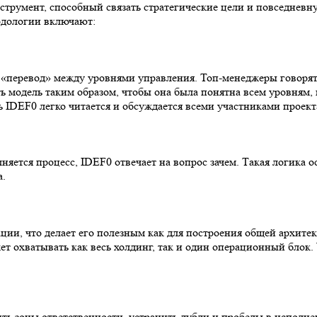
румент, способный связать стратегические цели и повседневную
одологии включают:
перевод» между уровнями управления. Топ-менеджеры говорят 
ть модель таким образом, чтобы она была понятна всем уровням,
 IDEF0 легко читается и обсуждается всеми участниками проект
няется процесс, IDEF0 отвечает на вопрос зачем. Такая логика о
а.
ии, что делает его полезным как для построения общей архитек
 охватывать как весь холдинг, так и один операционный блок. 
ть зоны ответственности, устранить дубли и пробелы в исполне