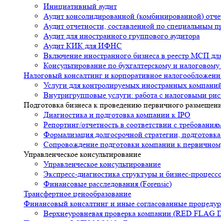
Инициативный аудит
Аудит консолидированной (комбинированной) отче
Аудит отчетности, составленной по специальным п
Аудит для иностранного группового аудитора
Аудит КИК для ИФНС
Включение иностранного бизнеса в реестр МСП для
Консультирование по бухгалтерскому и налоговому
Налоговый консалтинг и корпоративное налогообложени
Услуги для контролируемых иностранных компани
Внутригрупповые услуги: работа с налоговыми ри
Подготовка бизнеса к проведению первичного размещени
Диагностика и подготовка компании к IPO
Репортинг/отчетность в соответствии с требовани
Формализация долгосрочной стратегии, подготовк
Сопровождение подготовки компании к первичном
Управленческое консультирование
Управленческое консультирование
Экспресс-диагностика структуры и бизнес-процесс
Финансовые расследования (Forensic)
Трансфертное ценообразование
Финансовый консалтинг и иные согласованные процеду
Верхнеуровневая проверка компании (RED FLAG