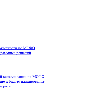
 отчетности по МСФО
ограммных решений
вой консолидации по МСФО
ние и бизнес-планирование
акрос»