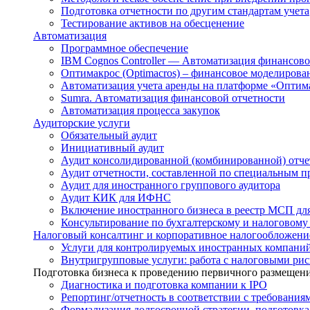
Подготовка отчетности по другим стандартам учета
Тестирование активов на обесценение
Автоматизация
Программное обеспечение
IBM Cognos Controller — Автоматизация финансо
Оптимакрос (Optimacros) – финансовое моделирова
Автоматизация учета аренды на платформе «Оптим
Sumra. Автоматизация финансовой отчетности
Автоматизация процесса закупок
Аудиторские услуги
Обязательный аудит
Инициативный аудит
Аудит консолидированной (комбинированной) отче
Аудит отчетности, составленной по специальным п
Аудит для иностранного группового аудитора
Аудит КИК для ИФНС
Включение иностранного бизнеса в реестр МСП для
Консультирование по бухгалтерскому и налоговому
Налоговый консалтинг и корпоративное налогообложени
Услуги для контролируемых иностранных компани
Внутригрупповые услуги: работа с налоговыми ри
Подготовка бизнеса к проведению первичного размещени
Диагностика и подготовка компании к IPO
Репортинг/отчетность в соответствии с требовани
Формализация долгосрочной стратегии, подготовк