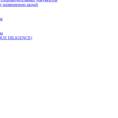
у размещению акций
ов
ры
 DUE DILIGENCE)