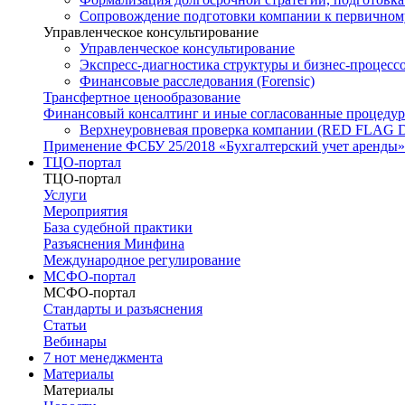
Сопровождение подготовки компании к первичном
Управленческое консультирование
Управленческое консультирование
Экспресс-диагностика структуры и бизнес-процесс
Финансовые расследования (Forensic)
Трансфертное ценообразование
Финансовый консалтинг и иные согласованные процеду
Верхнеуровневая проверка компании (RED FLAG
Применение ФСБУ 25/2018 «Бухгалтерский учет аренды»
ТЦО-портал
ТЦО-портал
Услуги
Мероприятия
База судебной практики
Разъяснения Минфина
Международное регулирование
МСФО-портал
МСФО-портал
Стандарты и разъяснения
Статьи
Вебинары
7 нот менеджмента
Материалы
Материалы