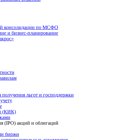
вой консолидации по МСФО
ние и бизнес-планирование
акрос»
тности
равилам
 получения льгот и господдержки
 учету
е
й (КИК)
сками
я (IPO) акций и облигаций
ями биржи
а сопроводительных документов