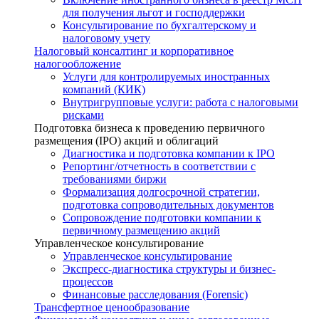
для получения льгот и господдержки
Консультирование по бухгалтерскому и
налоговому учету
Налоговый консалтинг и корпоративное
налогообложение
Услуги для контролируемых иностранных
компаний (КИК)
Внутригрупповые услуги: работа с налоговыми
рисками
Подготовка бизнеса к проведению первичного
размещения (IPO) акций и облигаций
Диагностика и подготовка компании к IPO
Репортинг/отчетность в соответствии с
требованиями биржи
Формализация долгосрочной стратегии,
подготовка сопроводительных документов
Сопровождение подготовки компании к
первичному размещению акций
Управленческое консультирование
Управленческое консультирование
Экспресс-диагностика структуры и бизнес-
процессов
Финансовые расследования (Forensic)
Трансфертное ценообразование