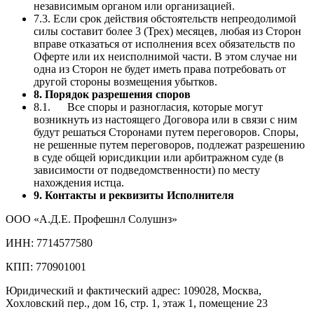
независимым органом или организацией.
7.3. Если срок действия обстоятельств непреодолимой
силы составит более 3 (Трех) месяцев, любая из Сторон
вправе отказаться от исполнения всех обязательств по
Оферте или их неисполнимой части. В этом случае ни
одна из Сторон не будет иметь права потребовать от
другой стороны возмещения убытков.
8. Порядок разрешения споров
8.1. Все споры и разногласия, которые могут
возникнуть из настоящего Договора или в связи с ним
будут решаться Сторонами путем переговоров. Споры,
не решенные путем переговоров, подлежат разрешению
в суде общей юрисдикции или арбитражном суде (в
зависимости от подведомственности) по месту
нахождения истца.
9. Контакты и реквизиты Исполнителя
ООО «А.Д.Е. Профешнл Солушнз»
ИНН: 7714577580
КПП: 770901001
Юридический и фактический адрес: 109028, Москва,
Хохловский пер., дом 16, стр. 1, этаж 1, помещение 23