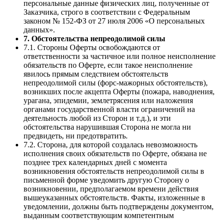
персональные данные физических лиц, полученные от
Заказчика, строго в соответствии с Федеральным
законом № 152-ФЗ от 27 июля 2006 «О персональных
данных».
7. Обстоятельства непреодолимой силы
7.1. Стороны Оферты освобождаются от
ответственности за частичное или полное неисполнение
обязательств по Оферте, если такое неисполнение
явилось прямым следствием обстоятельств
непреодолимой силы (форс-мажорных обстоятельств),
возникших после акцепта Оферты (пожара, наводнения,
урагана, эпидемии, землетрясения или наложения
органами государственной власти ограничений на
деятельность любой из Сторон и т.д.), и эти
обстоятельства нарушившая Сторона не могла ни
предвидеть, ни предотвратить.
7.2. Сторона, для которой создалась невозможность
исполнения своих обязательств по Оферте, обязана не
позднее трех календарных дней с момента
возникновения обстоятельств непреодолимой силы в
письменной форме уведомить другую Сторону о
возникновении, предполагаемом времени действия
вышеуказанных обстоятельств. Факты, изложенные в
уведомлении, должны быть подтверждены документом,
выданным соответствующим компетентным