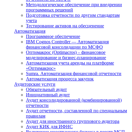
Методологическое обеспечение при внедрении
программных решений
Подготовка отчетности по другим стандартам
учета
Тестирование активов на обесценение
Автоматизация
Программное обеспечение
IBM Cognos Controller — Автоматизация
финансовой консолидации по МСФО
Оптимакрос (Optimacros) – финансовое
моделирование и бизнес-планирование
Автоматизация учета аренды на платформе
«Оптимакрос»
Sumra. Автоматизация финансовой отчетности
Автоматизация процесса закупок
Аудиторские услуги
Обязательный аудит
Инициативный аудит
Аудит консолидированной (комбинированной)
отчетности
Аудит отчетности, составленной по специальным
правилам
Аудит для иностранного группового аудитора
Аудит КИК для ИФНС
Включение иностранного бизнеса в реестр МСП