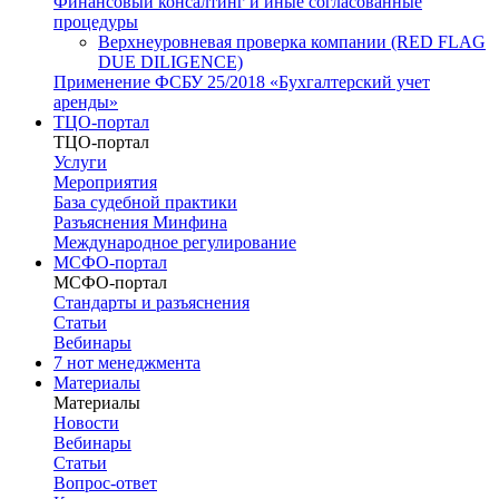
Финансовый консалтинг и иные согласованные
процедуры
Верхнеуровневая проверка компании (RED FLAG
DUE DILIGENCE)
Применение ФСБУ 25/2018 «Бухгалтерский учет
аренды»
ТЦО-портал
ТЦО-портал
Услуги
Мероприятия
База судебной практики
Разъяснения Минфина
Международное регулирование
МСФО-портал
МСФО-портал
Стандарты и разъяснения
Статьи
Вебинары
7 нот менеджмента
Материалы
Материалы
Новости
Вебинары
Статьи
Вопрос-ответ