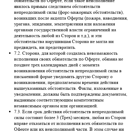
обязательств по Оферте, если такое неисполнение
явилось прямым следствием обстоятельств
непреодолимой силы (форс-мажорных обстоятельств),
возникших после акцепта Оферты (пожара, наводнения,
урагана, эпидемии, землетрясения или наложения
органами государственной власти ограничений на
деятельность любой из Сторон и т.д.), и эти
обстоятельства нарушившая Сторона не могла ни
предвидеть, ни предотвратить.
7.2. Сторона, для которой создалась невозможность
исполнения своих обязательств по Оферте, обязана не
позднее трех календарных дней с момента
возникновения обстоятельств непреодолимой силы в
письменной форме уведомить другую Сторону о
возникновении, предполагаемом времени действия
вышеуказанных обстоятельств. Факты, изложенные в
уведомлении, должны быть подтверждены документом,
выданным соответствующим компетентным
независимым органом или организацией.
7.3. Если срок действия обстоятельств непреодолимой
силы составит более 3 (Трех) месяцев, любая из Сторон
вправе отказаться от исполнения всех обязательств по
Оферте или их неисполнимой части. В этом случае ни