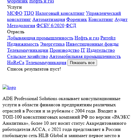
Форензик
Нефть и газ
Услуги
МСФО
ТЦО
Налоговый консалтинг
Управленческий
консалтинг
Автоматизация
Форензик
Консалтинг
Аудит
Методология
ФСБУ 6/2020
ФСД
Отрасль
Добывающая промышленность
Нефть и газ
Ритейл
Недвижимость
Энергетика
Инвестиционные фонды
Телекоммуникации
Производство
IT
Издательство
Сельское хозяйство
Автомобильная промышленность
HoReCa
Телекоммуникация
Показать все
Список результатов пуст!
ADE Professional Solutions оказывает консультационные
услуги в области финансов предприятиям различных
отраслей в России и за рубежом с 2004 года. Входит в
ТОП-100 консалтинговых компаний РФ по версии «РАЭКС
Аналитика», более 10 лет носит статус Аккредитованного
работодателя ACCA, с 2021 года представляет в России
глобальную сеть HLB Global и занимает первое место в