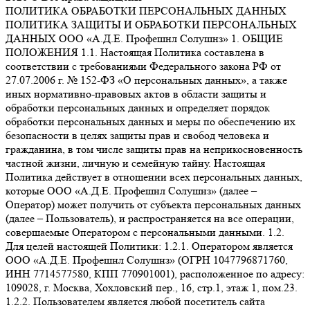
ПОЛИТИКА ОБРАБОТКИ ПЕРСОНАЛЬНЫХ ДАННЫХ
ПОЛИТИКА ЗАЩИТЫ И ОБРАБОТКИ ПЕРСОНАЛЬНЫХ
ДАННЫХ ООО «А.Д.Е. Профешнл Солушнз» 1. ОБЩИЕ
ПОЛОЖЕНИЯ 1.1. Настоящая Политика составлена в
соответствии с требованиями Федерального закона РФ от
27.07.2006 г. № 152-ФЗ «О персональных данных», а также
иных нормативно-правовых актов в области защиты и
обработки персональных данных и определяет порядок
обработки персональных данных и меры по обеспечению их
безопасности в целях защиты прав и свобод человека и
гражданина, в том числе защиты прав на неприкосновенность
частной жизни, личную и семейную тайну. Настоящая
Политика действует в отношении всех персональных данных,
которые ООО «А.Д.Е. Профешнл Солушнз» (далее –
Оператор) может получить от субъекта персональных данных
(далее – Пользователь), и распространяется на все операции,
совершаемые Оператором с персональными данными. 1.2.
Для целей настоящей Политики: 1.2.1. Оператором является
ООО «А.Д.Е. Профешнл Солушнз» (ОГРН 1047796871760,
ИНН 7714577580, КПП 770901001), расположенное по адресу:
109028, г. Москва, Хохловский пер., 16, стр.1, этаж 1, пом.23.
1.2.2. Пользователем является любой посетитель сайта