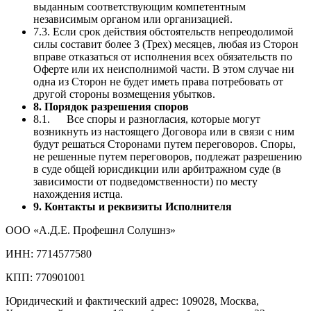
выданным соответствующим компетентным
независимым органом или организацией.
7.3. Если срок действия обстоятельств непреодолимой
силы составит более 3 (Трех) месяцев, любая из Сторон
вправе отказаться от исполнения всех обязательств по
Оферте или их неисполнимой части. В этом случае ни
одна из Сторон не будет иметь права потребовать от
другой стороны возмещения убытков.
8. Порядок разрешения споров
8.1. Все споры и разногласия, которые могут
возникнуть из настоящего Договора или в связи с ним
будут решаться Сторонами путем переговоров. Споры,
не решенные путем переговоров, подлежат разрешению
в суде общей юрисдикции или арбитражном суде (в
зависимости от подведомственности) по месту
нахождения истца.
9. Контакты и реквизиты Исполнителя
ООО «А.Д.Е. Профешнл Солушнз»
ИНН: 7714577580
КПП: 770901001
Юридический и фактический адрес: 109028, Москва,