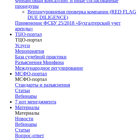
Финансовый консалтинг и иные согласованные
процедуры
Верхнеуровневая проверка компании (RED FLAG
DUE DILIGENCE)
Применение ФСБУ 25/2018 «Бухгалтерский учет
аренды»
ТЦО-портал
ТЦО-портал
Услуги
Мероприятия
База судебной практики
Разъяснения Минфина
Международное регулирование
МСФО-портал
МСФО-портал
Стандарты и разъяснения
Статьи
Вебинары
7 нот менеджмента
Материалы
Материалы
Новости
Вебинары
Статьи
Вопрос-ответ