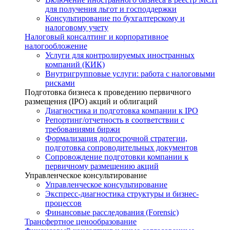
для получения льгот и господдержки
Консультирование по бухгалтерскому и
налоговому учету
Налоговый консалтинг и корпоративное
налогообложение
Услуги для контролируемых иностранных
компаний (КИК)
Внутригрупповые услуги: работа с налоговыми
рисками
Подготовка бизнеса к проведению первичного
размещения (IPO) акций и облигаций
Диагностика и подготовка компании к IPO
Репортинг/отчетность в соответствии с
требованиями биржи
Формализация долгосрочной стратегии,
подготовка сопроводительных документов
Сопровождение подготовки компании к
первичному размещению акций
Управленческое консультирование
Управленческое консультирование
Экспресс-диагностика структуры и бизнес-
процессов
Финансовые расследования (Forensic)
Трансфертное ценообразование