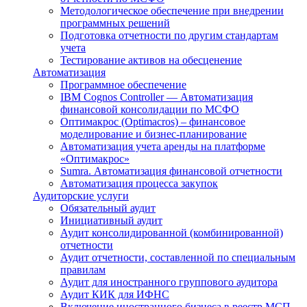
Методологическое обеспечение при внедрении
программных решений
Подготовка отчетности по другим стандартам
учета
Тестирование активов на обесценение
Автоматизация
Программное обеспечение
IBM Cognos Controller — Автоматизация
финансовой консолидации по МСФО
Оптимакрос (Optimacros) – финансовое
моделирование и бизнес-планирование
Автоматизация учета аренды на платформе
«Оптимакрос»
Sumra. Автоматизация финансовой отчетности
Автоматизация процесса закупок
Аудиторские услуги
Обязательный аудит
Инициативный аудит
Аудит консолидированной (комбинированной)
отчетности
Аудит отчетности, составленной по специальным
правилам
Аудит для иностранного группового аудитора
Аудит КИК для ИФНС
Включение иностранного бизнеса в реестр МСП