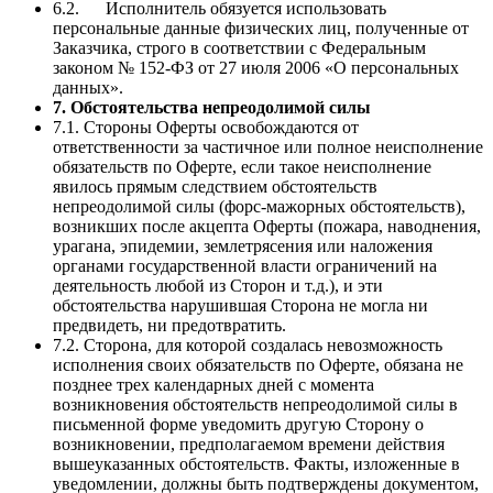
6.2. Исполнитель обязуется использовать
персональные данные физических лиц, полученные от
Заказчика, строго в соответствии с Федеральным
законом № 152-ФЗ от 27 июля 2006 «О персональных
данных».
7. Обстоятельства непреодолимой силы
7.1. Стороны Оферты освобождаются от
ответственности за частичное или полное неисполнение
обязательств по Оферте, если такое неисполнение
явилось прямым следствием обстоятельств
непреодолимой силы (форс-мажорных обстоятельств),
возникших после акцепта Оферты (пожара, наводнения,
урагана, эпидемии, землетрясения или наложения
органами государственной власти ограничений на
деятельность любой из Сторон и т.д.), и эти
обстоятельства нарушившая Сторона не могла ни
предвидеть, ни предотвратить.
7.2. Сторона, для которой создалась невозможность
исполнения своих обязательств по Оферте, обязана не
позднее трех календарных дней с момента
возникновения обстоятельств непреодолимой силы в
письменной форме уведомить другую Сторону о
возникновении, предполагаемом времени действия
вышеуказанных обстоятельств. Факты, изложенные в
уведомлении, должны быть подтверждены документом,