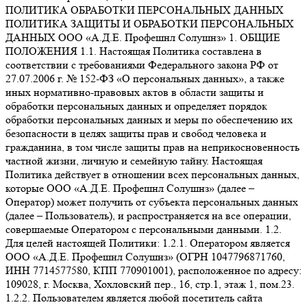
ПОЛИТИКА ОБРАБОТКИ ПЕРСОНАЛЬНЫХ ДАННЫХ
ПОЛИТИКА ЗАЩИТЫ И ОБРАБОТКИ ПЕРСОНАЛЬНЫХ
ДАННЫХ ООО «А.Д.Е. Профешнл Солушнз» 1. ОБЩИЕ
ПОЛОЖЕНИЯ 1.1. Настоящая Политика составлена в
соответствии с требованиями Федерального закона РФ от
27.07.2006 г. № 152-ФЗ «О персональных данных», а также
иных нормативно-правовых актов в области защиты и
обработки персональных данных и определяет порядок
обработки персональных данных и меры по обеспечению их
безопасности в целях защиты прав и свобод человека и
гражданина, в том числе защиты прав на неприкосновенность
частной жизни, личную и семейную тайну. Настоящая
Политика действует в отношении всех персональных данных,
которые ООО «А.Д.Е. Профешнл Солушнз» (далее –
Оператор) может получить от субъекта персональных данных
(далее – Пользователь), и распространяется на все операции,
совершаемые Оператором с персональными данными. 1.2.
Для целей настоящей Политики: 1.2.1. Оператором является
ООО «А.Д.Е. Профешнл Солушнз» (ОГРН 1047796871760,
ИНН 7714577580, КПП 770901001), расположенное по адресу:
109028, г. Москва, Хохловский пер., 16, стр.1, этаж 1, пом.23.
1.2.2. Пользователем является любой посетитель сайта