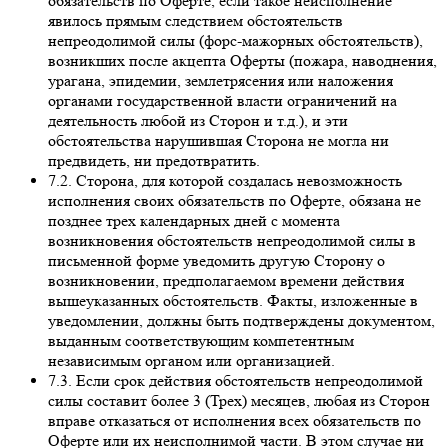
обязательств по Оферте, если такое неисполнение
явилось прямым следствием обстоятельств
непреодолимой силы (форс-мажорных обстоятельств),
возникших после акцепта Оферты (пожара, наводнения,
урагана, эпидемии, землетрясения или наложения
органами государственной власти ограничений на
деятельность любой из Сторон и т.д.), и эти
обстоятельства нарушившая Сторона не могла ни
предвидеть, ни предотвратить.
7.2. Сторона, для которой создалась невозможность
исполнения своих обязательств по Оферте, обязана не
позднее трех календарных дней с момента
возникновения обстоятельств непреодолимой силы в
письменной форме уведомить другую Сторону о
возникновении, предполагаемом времени действия
вышеуказанных обстоятельств. Факты, изложенные в
уведомлении, должны быть подтверждены документом,
выданным соответствующим компетентным
независимым органом или организацией.
7.3. Если срок действия обстоятельств непреодолимой
силы составит более 3 (Трех) месяцев, любая из Сторон
вправе отказаться от исполнения всех обязательств по
Оферте или их неисполнимой части. В этом случае ни