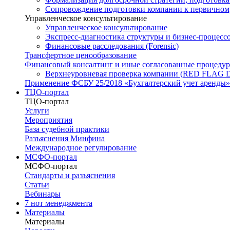
Сопровождение подготовки компании к первичном
Управленческое консультирование
Управленческое консультирование
Экспресс-диагностика структуры и бизнес-процесс
Финансовые расследования (Forensic)
Трансфертное ценообразование
Финансовый консалтинг и иные согласованные процеду
Верхнеуровневая проверка компании (RED FLAG
Применение ФСБУ 25/2018 «Бухгалтерский учет аренды»
ТЦО-портал
ТЦО-портал
Услуги
Мероприятия
База судебной практики
Разъяснения Минфина
Международное регулирование
МСФО-портал
МСФО-портал
Стандарты и разъяснения
Статьи
Вебинары
7 нот менеджмента
Материалы
Материалы