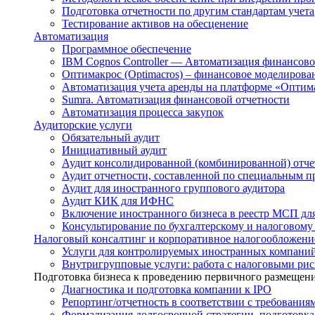
Подготовка отчетности по другим стандартам учета
Тестирование активов на обесценение
Автоматизация
Программное обеспечение
IBM Cognos Controller — Автоматизация финансо
Оптимакрос (Optimacros) – финансовое моделирова
Автоматизация учета аренды на платформе «Оптим
Sumra. Автоматизация финансовой отчетности
Автоматизация процесса закупок
Аудиторские услуги
Обязательный аудит
Инициативный аудит
Аудит консолидированной (комбинированной) отче
Аудит отчетности, составленной по специальным п
Аудит для иностранного группового аудитора
Аудит КИК для ИФНС
Включение иностранного бизнеса в реестр МСП для
Консультирование по бухгалтерскому и налоговому
Налоговый консалтинг и корпоративное налогообложени
Услуги для контролируемых иностранных компани
Внутригрупповые услуги: работа с налоговыми ри
Подготовка бизнеса к проведению первичного размещени
Диагностика и подготовка компании к IPO
Репортинг/отчетность в соответствии с требовани
Формализация долгосрочной стратегии, подготовк