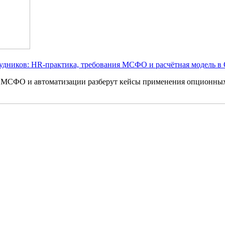
удников: HR-практика, требования МСФО и расчётная модель в 
HR, МСФО и автоматизации разберут кейсы применения опционны