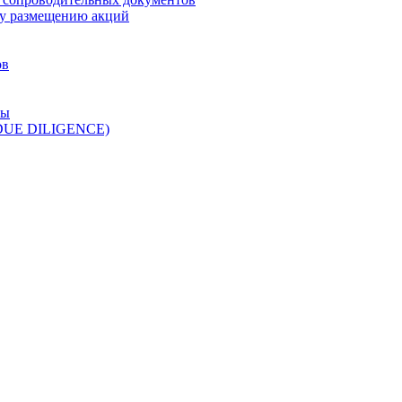
у размещению акций
ов
ры
 DUE DILIGENCE)