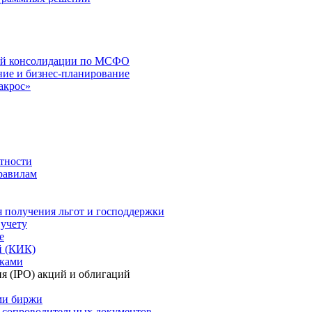
вой консолидации по МСФО
ние и бизнес-планирование
акрос»
тности
равилам
 получения льгот и господдержки
 учету
е
й (КИК)
сками
я (IPO) акций и облигаций
ями биржи
а сопроводительных документов