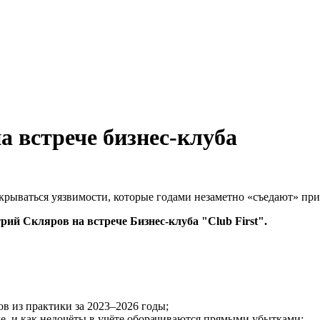
 встрече бизнес-клуба
скрываться уязвимости, которые годами незаметно «съедают» пр
рий Скляров на встрече Бизнес‑клуба "Club First".
в из практики за 2023–2026 годы;
ке, и как недочёты в учёте оборачиваются прямыми убытками;