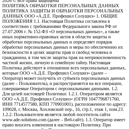
2026 © Все права защищены
ПОЛИТИКА ОБРАБОТКИ ПЕРСОНАЛЬНЫХ ДАННЫХ
ПОЛИТИКА ЗАЩИТЫ И ОБРАБОТКИ ПЕРСОНАЛЬНЫХ
ДАННЫХ ООО «А.Д.Е. Профешнл Солушнз» 1. ОБЩИЕ
ПОЛОЖЕНИЯ 1.1. Настоящая Политика составлена в
соответствии с требованиями Федерального закона РФ от
27.07.2006 г. № 152-ФЗ «О персональных данных», а также
иных нормативно-правовых актов в области защиты и
обработки персональных данных и определяет порядок
обработки персональных данных и меры по обеспечению их
безопасности в целях защиты прав и свобод человека и
гражданина, в том числе защиты прав на неприкосновенность
частной жизни, личную и семейную тайну. Настоящая
Политика действует в отношении всех персональных данных,
которые ООО «А.Д.Е. Профешнл Солушнз» (далее –
Оператор) может получить от субъекта персональных данных
(далее – Пользователь), и распространяется на все операции,
совершаемые Оператором с персональными данными. 1.2.
Для целей настоящей Политики: 1.2.1. Оператором является
ООО «А.Д.Е. Профешнл Солушнз» (ОГРН 1047796871760,
ИНН 7714577580, КПП 770901001), расположенное по адресу:
109028, г. Москва, Хохловский пер., 16, стр.1, этаж 1, пом.23.
1.2.2. Пользователем является любой посетитель сайта
www.ade-solutions.com (далее – Веб-сайт). 1.3. Оператор имеет
право вносить изменения в настоящую Политику. При