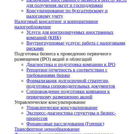
для получения льгот и господдержки
Консультирование по бухгалтерскому и
налоговому учету
Налоговый консалтинг и корпоративное
налогообложение
Услуги для контролируемых иностранных
компаний (КИК)
Внутригрупповые услуги: работа с налоговыми
рисками
Подготовка бизнеса к проведению первичного
размещения (IPO) акций и облигаций
Диагностика и подготовка компании к IPO
Репортинг/отчетность в соответствии с
требованиями биржи
Формализация долгосрочной стратегии,
подготовка сопроводительных документов
Сопровождение подготовки компании к
первичному размещению акций
Управленческое консультирование
Управленческое консультирование
Экспресс-диагностика структуры и бизнес-
процессов
Финансовые расследования (Forensic)
Трансфертное ценообразование