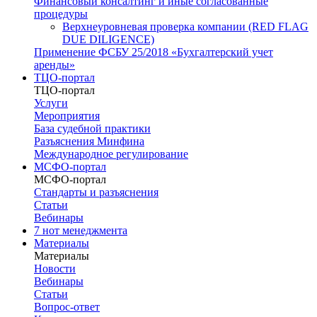
Финансовый консалтинг и иные согласованные
процедуры
Верхнеуровневая проверка компании (RED FLAG
DUE DILIGENCE)
Применение ФСБУ 25/2018 «Бухгалтерский учет
аренды»
ТЦО-портал
ТЦО-портал
Услуги
Мероприятия
База судебной практики
Разъяснения Минфина
Международное регулирование
МСФО-портал
МСФО-портал
Стандарты и разъяснения
Статьи
Вебинары
7 нот менеджмента
Материалы
Материалы
Новости
Вебинары
Статьи
Вопрос-ответ