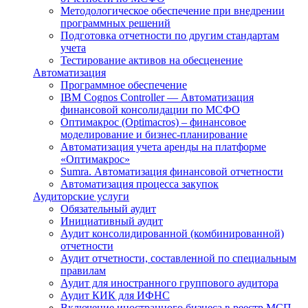
Методологическое обеспечение при внедрении
программных решений
Подготовка отчетности по другим стандартам
учета
Тестирование активов на обесценение
Автоматизация
Программное обеспечение
IBM Cognos Controller — Автоматизация
финансовой консолидации по МСФО
Оптимакрос (Optimacros) – финансовое
моделирование и бизнес-планирование
Автоматизация учета аренды на платформе
«Оптимакрос»
Sumra. Автоматизация финансовой отчетности
Автоматизация процесса закупок
Аудиторские услуги
Обязательный аудит
Инициативный аудит
Аудит консолидированной (комбинированной)
отчетности
Аудит отчетности, составленной по специальным
правилам
Аудит для иностранного группового аудитора
Аудит КИК для ИФНС
Включение иностранного бизнеса в реестр МСП