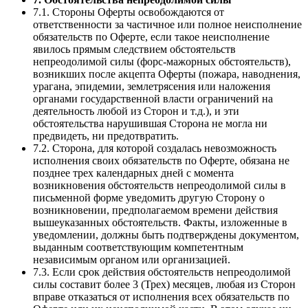
7.1. Стороны Оферты освобождаются от
ответственности за частичное или полное неисполнение
обязательств по Оферте, если такое неисполнение
явилось прямым следствием обстоятельств
непреодолимой силы (форс-мажорных обстоятельств),
возникших после акцепта Оферты (пожара, наводнения,
урагана, эпидемии, землетрясения или наложения
органами государственной власти ограничений на
деятельность любой из Сторон и т.д.), и эти
обстоятельства нарушившая Сторона не могла ни
предвидеть, ни предотвратить.
7.2. Сторона, для которой создалась невозможность
исполнения своих обязательств по Оферте, обязана не
позднее трех календарных дней с момента
возникновения обстоятельств непреодолимой силы в
письменной форме уведомить другую Сторону о
возникновении, предполагаемом времени действия
вышеуказанных обстоятельств. Факты, изложенные в
уведомлении, должны быть подтверждены документом,
выданным соответствующим компетентным
независимым органом или организацией.
7.3. Если срок действия обстоятельств непреодолимой
силы составит более 3 (Трех) месяцев, любая из Сторон
вправе отказаться от исполнения всех обязательств по