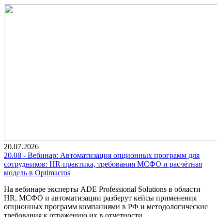
20.07.2026
20.08 - Вебинар: Автоматизация опционных программ для
сотрудников: HR-практика, требования МСФО и расчётная
модель в Optimacros
На вебинаре эксперты ADE Professional Solutions в области
HR, МСФО и автоматизации разберут кейсы применения
опционных программ компаниями в РФ и методологические
требования к отражению их в отчетности