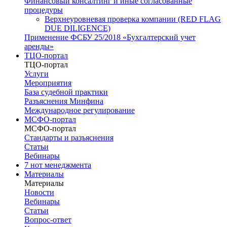
Финансовый консалтинг и иные согласованные
процедуры
Верхнеуровневая проверка компании (RED FLAG
DUE DILIGENCE)
Применение ФСБУ 25/2018 «Бухгалтерский учет
аренды»
ТЦО-портал
ТЦО-портал
Услуги
Мероприятия
База судебной практики
Разъяснения Минфина
Международное регулирование
МСФО-портал
МСФО-портал
Стандарты и разъяснения
Статьи
Вебинары
7 нот менеджмента
Материалы
Материалы
Новости
Вебинары
Статьи
Вопрос-ответ