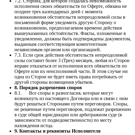
7.2. Сторона, для которой создалась невозможность
исполнения своих обязательств по Оферте, обязана не
позднее трех календарных дней с момента
возникновения обстоятельств непреодолимой силы в
письменной форме уведомить другую Сторону о
возникновении, предполагаемом времени действия
вышеуказанных обстоятельств. Факты, изложенные в
уведомлении, должны быть подтверждены документом,
выданным соответствующим компетентным
независимым органом или организацией.
7.3. Если срок действия обстоятельств непреодолимой
силы составит более 3 (Трех) месяцев, любая из Сторон
вправе отказаться от исполнения всех обязательств по
Оферте или их неисполнимой части. В этом случае ни
одна из Сторон не будет иметь права потребовать от
другой стороны возмещения убытков.
8. Порядок разрешения споров
8.1. Все споры и разногласия, которые могут
возникнуть из настоящего Договора или в связи с ним
будут решаться Сторонами путем переговоров. Споры,
не решенные путем переговоров, подлежат разрешению
в суде общей юрисдикции или арбитражном суде (в
зависимости от подведомственности) по месту
нахождения истца.
9. Контакты и реквизиты Исполнителя