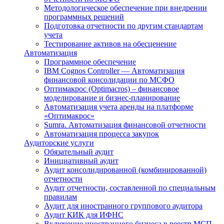
Методологическое обеспечение при внедрении
программных решений
Подготовка отчетности по другим стандартам
учета
Тестирование активов на обесценение
Автоматизация
Программное обеспечение
IBM Cognos Controller — Автоматизация
финансовой консолидации по МСФО
Оптимакрос (Optimacros) – финансовое
моделирование и бизнес-планирование
Автоматизация учета аренды на платформе
«Оптимакрос»
Sumra. Автоматизация финансовой отчетности
Автоматизация процесса закупок
Аудиторские услуги
Обязательный аудит
Инициативный аудит
Аудит консолидированной (комбинированной)
отчетности
Аудит отчетности, составленной по специальным
правилам
Аудит для иностранного группового аудитора
Аудит КИК для ИФНС
Включение иностранного бизнеса в реестр МСП