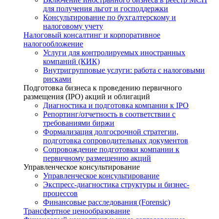
для получения льгот и господдержки
Консультирование по бухгалтерскому и
налоговому учету
Налоговый консалтинг и корпоративное
налогообложение
Услуги для контролируемых иностранных
компаний (КИК)
Внутригрупповые услуги: работа с налоговыми
рисками
Подготовка бизнеса к проведению первичного
размещения (IPO) акций и облигаций
Диагностика и подготовка компании к IPO
Репортинг/отчетность в соответствии с
требованиями биржи
Формализация долгосрочной стратегии,
подготовка сопроводительных документов
Сопровождение подготовки компании к
первичному размещению акций
Управленческое консультирование
Управленческое консультирование
Экспресс-диагностика структуры и бизнес-
процессов
Финансовые расследования (Forensic)
Трансфертное ценообразование