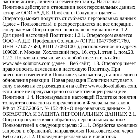
частной жизни, личную и семейную тайну. Настоящая
Политика действует в отношении всех персональных данных,
которые ООО «А.Д.Е. Профешнл Солушнз» (далее –
Оператор) может получить от субъекта персональных данных
(далее – Пользователь), и распространяется на все операции,
совершаемые Оператором с персональными данными. 1.2.
Для целей настоящей Политики: 1.2.1. Оператором является
ООО «А.Д.Е. Профешнл Солушнз» (ОГРН 1047796871760,
ИНН 7714577580, КПП 770901001), расположенное по адресу:
109028, г. Москва, Хохловский пер., 16, стр.1, этаж 1, пом.23.
1.2.2. Пользователем является любой посетитель сайта
www.ade-solutions.com (далее – Веб-сайт). 1.3. Оператор имеет
право вносить изменения в настоящую Политику. При
внесении изменений в Политике указывается дата последнего
обновления редакции. Новая редакция Политики вступает в
силу с момента ее размещения на сайте www.ade-solutions.com,
если иное не предусмотрено соответствующей редакцией
Политики. 1.4. Используемые в настоящей Политике понятия
толкуются согласно их определению в Федеральном законе
РФ от 27.07.2006 г. № 152-ФЗ «О персональных данных». 2.
ОБРАБОТКА И ЗАЩИТА ПЕРСОНАЛЬНЫХ ДАННЫХ 2.1.
Оператор осуществляет обработку персональных данных
Пользователей в следующих целях: 2.1.1. Обработка входящих
запросов и обращений, направляемых Пользователями через
Веб-сайт; 2.1.2. Проведение рекламных и новостных