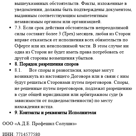
вышеуказанных обстоятельств. Факты, изложенные в
уведомлении, должны быть подтверждены документом,
выданным соответствующим компетентным
независимым органом или организацией.
7.3. Если срок действия обстоятельств непреодолимой
силы составит более 3 (Трех) месяцев, любая из Сторон
вправе отказаться от исполнения всех обязательств по
Оферте или их неисполнимой части. В этом случае ни
одна из Сторон не будет иметь права потребовать от
другой стороны возмещения убытков.
8. Порядок разрешения споров
8.1. Все споры и разногласия, которые могут
возникнуть из настоящего Договора или в связи с ним
будут решаться Сторонами путем переговоров. Споры,
не решенные путем переговоров, подлежат разрешению
в суде общей юрисдикции или арбитражном суде (в
зависимости от подведомственности) по месту
нахождения истца.
9. Контакты и реквизиты Исполнителя
ООО «А.Д.Е. Профешнл Солушнз»
ИНН: 7714577580