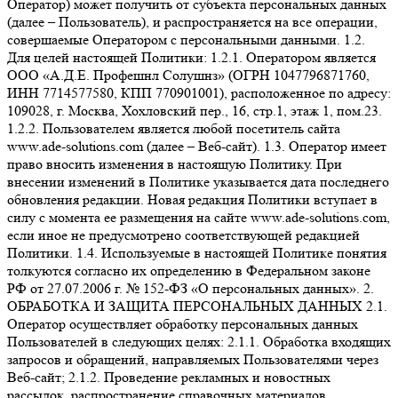
Оператор) может получить от субъекта персональных данных
(далее – Пользователь), и распространяется на все операции,
совершаемые Оператором с персональными данными. 1.2.
Для целей настоящей Политики: 1.2.1. Оператором является
ООО «А.Д.Е. Профешнл Солушнз» (ОГРН 1047796871760,
ИНН 7714577580, КПП 770901001), расположенное по адресу:
109028, г. Москва, Хохловский пер., 16, стр.1, этаж 1, пом.23.
1.2.2. Пользователем является любой посетитель сайта
www.ade-solutions.com (далее – Веб-сайт). 1.3. Оператор имеет
право вносить изменения в настоящую Политику. При
внесении изменений в Политике указывается дата последнего
обновления редакции. Новая редакция Политики вступает в
силу с момента ее размещения на сайте www.ade-solutions.com,
если иное не предусмотрено соответствующей редакцией
Политики. 1.4. Используемые в настоящей Политике понятия
толкуются согласно их определению в Федеральном законе
РФ от 27.07.2006 г. № 152-ФЗ «О персональных данных». 2.
ОБРАБОТКА И ЗАЩИТА ПЕРСОНАЛЬНЫХ ДАННЫХ 2.1.
Оператор осуществляет обработку персональных данных
Пользователей в следующих целях: 2.1.1. Обработка входящих
запросов и обращений, направляемых Пользователями через
Веб-сайт; 2.1.2. Проведение рекламных и новостных
рассылок, распространение справочных материалов,