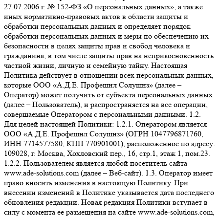
27.07.2006 г. № 152-ФЗ «О персональных данных», а также
иных нормативно-правовых актов в области защиты и
обработки персональных данных и определяет порядок
обработки персональных данных и меры по обеспечению их
безопасности в целях защиты прав и свобод человека и
гражданина, в том числе защиты прав на неприкосновенность
частной жизни, личную и семейную тайну. Настоящая
Политика действует в отношении всех персональных данных,
которые ООО «А.Д.Е. Профешнл Солушнз» (далее –
Оператор) может получить от субъекта персональных данных
(далее – Пользователь), и распространяется на все операции,
совершаемые Оператором с персональными данными. 1.2.
Для целей настоящей Политики: 1.2.1. Оператором является
ООО «А.Д.Е. Профешнл Солушнз» (ОГРН 1047796871760,
ИНН 7714577580, КПП 770901001), расположенное по адресу:
109028, г. Москва, Хохловский пер., 16, стр.1, этаж 1, пом.23.
1.2.2. Пользователем является любой посетитель сайта
www.ade-solutions.com (далее – Веб-сайт). 1.3. Оператор имеет
право вносить изменения в настоящую Политику. При
внесении изменений в Политике указывается дата последнего
обновления редакции. Новая редакция Политики вступает в
силу с момента ее размещения на сайте www.ade-solutions.com,