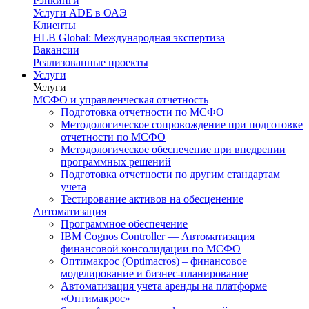
Рэнкинги
Услуги ADE в ОАЭ
Клиенты
HLB Global: Международная экспертиза
Вакансии
Реализованные проекты
Услуги
Услуги
МСФО и управленческая отчетность
Подготовка отчетности по МСФО
Методологическое сопровождение при подготовке
отчетности по МСФО
Методологическое обеспечение при внедрении
программных решений
Подготовка отчетности по другим стандартам
учета
Тестирование активов на обесценение
Автоматизация
Программное обеспечение
IBM Cognos Controller — Автоматизация
финансовой консолидации по МСФО
Оптимакрос (Optimacros) – финансовое
моделирование и бизнес-планирование
Автоматизация учета аренды на платформе
«Оптимакрос»