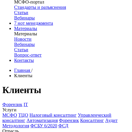
МСФО-портал
Стандарты и разъяснения
Статьи
Вебинары
7 нот менеджмента
Материалы
Материалы
Новости
Вебинары
Статьи
Вопрос-ответ
Контакты
Главная
/
Клиенты
Клиенты
Форензик
IT
Услуги
МСФО
ТЦО
Налоговый консалтинг
Управленческий
консалтинг
Автоматизация
Форензик
Консалтинг
Аудит
Методология
ФСБУ 6/2020
ФСД
Отрасль