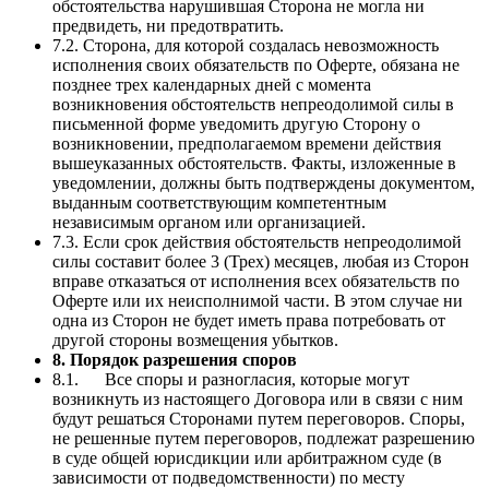
обстоятельства нарушившая Сторона не могла ни
предвидеть, ни предотвратить.
7.2. Сторона, для которой создалась невозможность
исполнения своих обязательств по Оферте, обязана не
позднее трех календарных дней с момента
возникновения обстоятельств непреодолимой силы в
письменной форме уведомить другую Сторону о
возникновении, предполагаемом времени действия
вышеуказанных обстоятельств. Факты, изложенные в
уведомлении, должны быть подтверждены документом,
выданным соответствующим компетентным
независимым органом или организацией.
7.3. Если срок действия обстоятельств непреодолимой
силы составит более 3 (Трех) месяцев, любая из Сторон
вправе отказаться от исполнения всех обязательств по
Оферте или их неисполнимой части. В этом случае ни
одна из Сторон не будет иметь права потребовать от
другой стороны возмещения убытков.
8. Порядок разрешения споров
8.1. Все споры и разногласия, которые могут
возникнуть из настоящего Договора или в связи с ним
будут решаться Сторонами путем переговоров. Споры,
не решенные путем переговоров, подлежат разрешению
в суде общей юрисдикции или арбитражном суде (в
зависимости от подведомственности) по месту