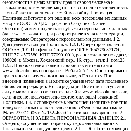
безопасности в целях защиты прав и свобод человека и
гражданина, в том числе защиты прав на неприкосновенность
частной жизни, личную и семейную тайну. Настоящая
Политика действует в отношении всех персональных данных,
которые ООО «А.Д.Е. Профешнл Солушнз» (далее –
Оператор) может получить от субъекта персональных данных
(далее – Пользователь), и распространяется на все операции,
совершаемые Оператором с персональными данными. 1.2.
Для целей настоящей Политики: 1.2.1. Оператором является
ООО «А.Д.Е. Профешнл Солушнз» (ОГРН 1047796871760,
ИНН 7714577580, КПП 770901001), расположенное по адресу:
109028, г. Москва, Хохловский пер., 16, стр.1, этаж 1, пом.23.
1.2.2. Пользователем является любой посетитель сайта
www.ade-solutions.com (далее – Веб-сайт). 1.3. Оператор имеет
право вносить изменения в настоящую Политику. При
внесении изменений в Политике указывается дата последнего
обновления редакции. Новая редакция Политики вступает в
силу с момента ее размещения на сайте www.ade-solutions.com,
если иное не предусмотрено соответствующей редакцией
Политики. 1.4. Используемые в настоящей Политике понятия
толкуются согласно их определению в Федеральном законе
РФ от 27.07.2006 г. № 152-ФЗ «О персональных данных». 2.
ОБРАБОТКА И ЗАЩИТА ПЕРСОНАЛЬНЫХ ДАННЫХ 2.1.
Оператор осуществляет обработку персональных данных
Пользователей в следующих целях: 2.1.1. Обработка входящих