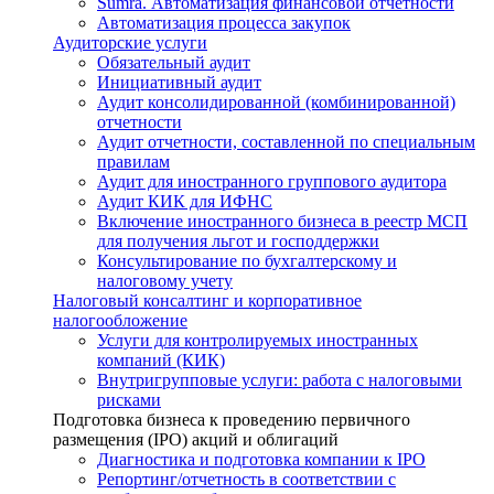
Sumra. Автоматизация финансовой отчетности
Автоматизация процесса закупок
Аудиторские услуги
Обязательный аудит
Инициативный аудит
Аудит консолидированной (комбинированной)
отчетности
Аудит отчетности, составленной по специальным
правилам
Аудит для иностранного группового аудитора
Аудит КИК для ИФНС
Включение иностранного бизнеса в реестр МСП
для получения льгот и господдержки
Консультирование по бухгалтерскому и
налоговому учету
Налоговый консалтинг и корпоративное
налогообложение
Услуги для контролируемых иностранных
компаний (КИК)
Внутригрупповые услуги: работа с налоговыми
рисками
Подготовка бизнеса к проведению первичного
размещения (IPO) акций и облигаций
Диагностика и подготовка компании к IPO
Репортинг/отчетность в соответствии с