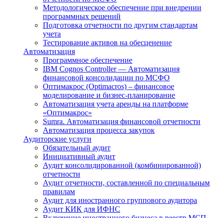
Методологическое обеспечение при внедрении
программных решений
Подготовка отчетности по другим стандартам
учета
Тестирование активов на обесценение
Автоматизация
Программное обеспечение
IBM Cognos Controller — Автоматизация
финансовой консолидации по МСФО
Оптимакрос (Optimacros) – финансовое
моделирование и бизнес-планирование
Автоматизация учета аренды на платформе
«Оптимакрос»
Sumra. Автоматизация финансовой отчетности
Автоматизация процесса закупок
Аудиторские услуги
Обязательный аудит
Инициативный аудит
Аудит консолидированной (комбинированной)
отчетности
Аудит отчетности, составленной по специальным
правилам
Аудит для иностранного группового аудитора
Аудит КИК для ИФНС
Включение иностранного бизнеса в реестр МСП