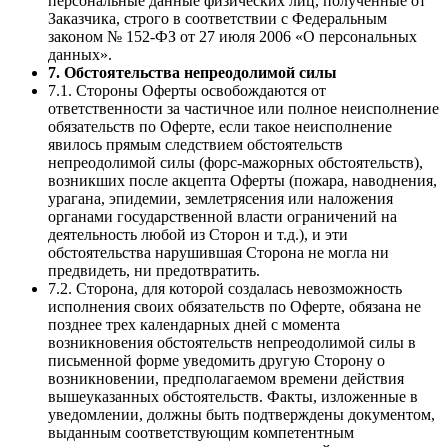
персональные данные физических лиц, полученные от
Заказчика, строго в соответствии с Федеральным
законом № 152-ФЗ от 27 июля 2006 «О персональных
данных».
7. Обстоятельства непреодолимой силы
7.1. Стороны Оферты освобождаются от
ответственности за частичное или полное неисполнение
обязательств по Оферте, если такое неисполнение
явилось прямым следствием обстоятельств
непреодолимой силы (форс-мажорных обстоятельств),
возникших после акцепта Оферты (пожара, наводнения,
урагана, эпидемии, землетрясения или наложения
органами государственной власти ограничений на
деятельность любой из Сторон и т.д.), и эти
обстоятельства нарушившая Сторона не могла ни
предвидеть, ни предотвратить.
7.2. Сторона, для которой создалась невозможность
исполнения своих обязательств по Оферте, обязана не
позднее трех календарных дней с момента
возникновения обстоятельств непреодолимой силы в
письменной форме уведомить другую Сторону о
возникновении, предполагаемом времени действия
вышеуказанных обстоятельств. Факты, изложенные в
уведомлении, должны быть подтверждены документом,
выданным соответствующим компетентным