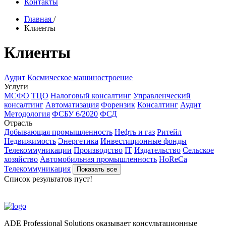
Контакты
Главная
/
Клиенты
Клиенты
Аудит
Космическое машиностроение
Услуги
МСФО
ТЦО
Налоговый консалтинг
Управленческий
консалтинг
Автоматизация
Форензик
Консалтинг
Аудит
Методология
ФСБУ 6/2020
ФСД
Отрасль
Добывающая промышленность
Нефть и газ
Ритейл
Недвижимость
Энергетика
Инвестиционные фонды
Телекоммуникации
Производство
IT
Издательство
Сельское
хозяйство
Автомобильная промышленность
HoReCa
Телекоммуникация
Показать все
Список результатов пуст!
ADE Professional Solutions оказывает консультационные