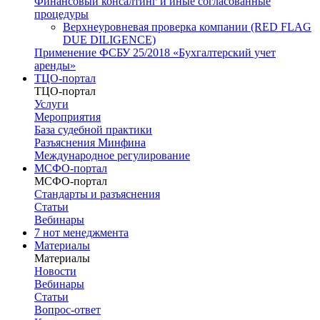
Финансовый консалтинг и иные согласованные
процедуры
Верхнеуровневая проверка компании (RED FLAG
DUE DILIGENCE)
Применение ФСБУ 25/2018 «Бухгалтерский учет
аренды»
ТЦО-портал
ТЦО-портал
Услуги
Мероприятия
База судебной практики
Разъяснения Минфина
Международное регулирование
МСФО-портал
МСФО-портал
Стандарты и разъяснения
Статьи
Вебинары
7 нот менеджмента
Материалы
Материалы
Новости
Вебинары
Статьи
Вопрос-ответ