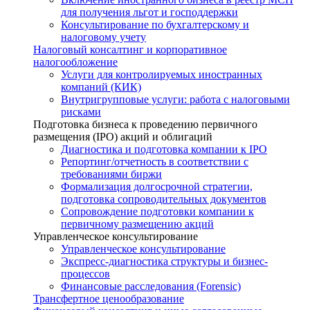
для получения льгот и господдержки
Консультирование по бухгалтерскому и
налоговому учету
Налоговый консалтинг и корпоративное
налогообложение
Услуги для контролируемых иностранных
компаний (КИК)
Внутригрупповые услуги: работа с налоговыми
рисками
Подготовка бизнеса к проведению первичного
размещения (IPO) акций и облигаций
Диагностика и подготовка компании к IPO
Репортинг/отчетность в соответствии с
требованиями биржи
Формализация долгосрочной стратегии,
подготовка сопроводительных документов
Сопровождение подготовки компании к
первичному размещению акций
Управленческое консультирование
Управленческое консультирование
Экспресс-диагностика структуры и бизнес-
процессов
Финансовые расследования (Forensic)
Трансфертное ценообразование