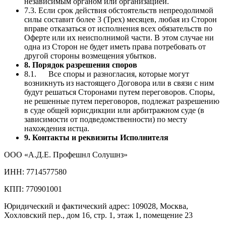
независимым органом или организацией.
7.3. Если срок действия обстоятельств непреодолимой
силы составит более 3 (Трех) месяцев, любая из Сторон
вправе отказаться от исполнения всех обязательств по
Оферте или их неисполнимой части. В этом случае ни
одна из Сторон не будет иметь права потребовать от
другой стороны возмещения убытков.
8. Порядок разрешения споров
8.1. Все споры и разногласия, которые могут
возникнуть из настоящего Договора или в связи с ним
будут решаться Сторонами путем переговоров. Споры,
не решенные путем переговоров, подлежат разрешению
в суде общей юрисдикции или арбитражном суде (в
зависимости от подведомственности) по месту
нахождения истца.
9. Контакты и реквизиты Исполнителя
ООО «А.Д.Е. Профешнл Солушнз»
ИНН: 7714577580
КПП: 770901001
Юридический и фактический адрес: 109028, Москва,
Хохловский пер., дом 16, стр. 1, этаж 1, помещение 23