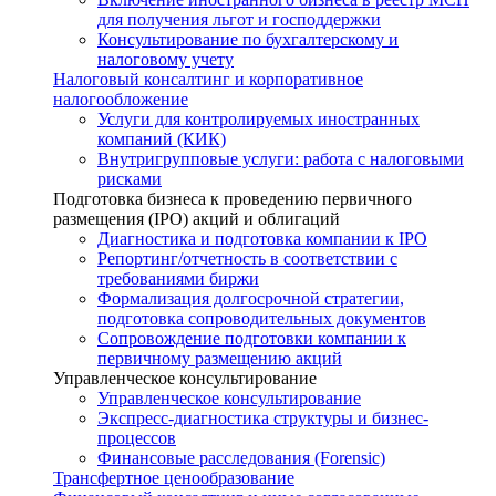
для получения льгот и господдержки
Консультирование по бухгалтерскому и
налоговому учету
Налоговый консалтинг и корпоративное
налогообложение
Услуги для контролируемых иностранных
компаний (КИК)
Внутригрупповые услуги: работа с налоговыми
рисками
Подготовка бизнеса к проведению первичного
размещения (IPO) акций и облигаций
Диагностика и подготовка компании к IPO
Репортинг/отчетность в соответствии с
требованиями биржи
Формализация долгосрочной стратегии,
подготовка сопроводительных документов
Сопровождение подготовки компании к
первичному размещению акций
Управленческое консультирование
Управленческое консультирование
Экспресс-диагностика структуры и бизнес-
процессов
Финансовые расследования (Forensic)
Трансфертное ценообразование