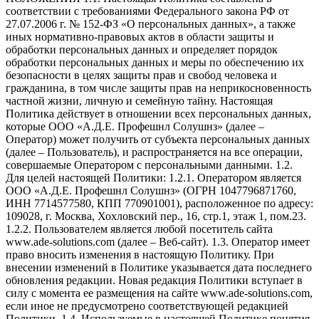
соответствии с требованиями Федерального закона РФ от
27.07.2006 г. № 152-ФЗ «О персональных данных», а также
иных нормативно-правовых актов в области защиты и
обработки персональных данных и определяет порядок
обработки персональных данных и меры по обеспечению их
безопасности в целях защиты прав и свобод человека и
гражданина, в том числе защиты прав на неприкосновенность
частной жизни, личную и семейную тайну. Настоящая
Политика действует в отношении всех персональных данных,
которые ООО «А.Д.Е. Профешнл Солушнз» (далее –
Оператор) может получить от субъекта персональных данных
(далее – Пользователь), и распространяется на все операции,
совершаемые Оператором с персональными данными. 1.2.
Для целей настоящей Политики: 1.2.1. Оператором является
ООО «А.Д.Е. Профешнл Солушнз» (ОГРН 1047796871760,
ИНН 7714577580, КПП 770901001), расположенное по адресу:
109028, г. Москва, Хохловский пер., 16, стр.1, этаж 1, пом.23.
1.2.2. Пользователем является любой посетитель сайта
www.ade-solutions.com (далее – Веб-сайт). 1.3. Оператор имеет
право вносить изменения в настоящую Политику. При
внесении изменений в Политике указывается дата последнего
обновления редакции. Новая редакция Политики вступает в
силу с момента ее размещения на сайте www.ade-solutions.com,
если иное не предусмотрено соответствующей редакцией
Политики. 1.4. Используемые в настоящей Политике понятия