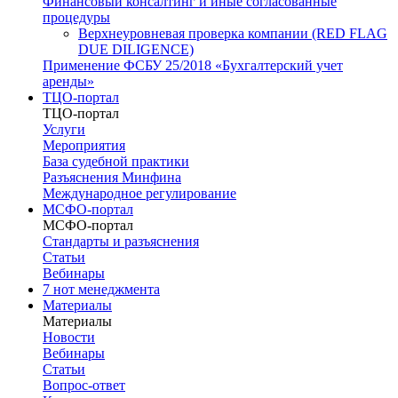
Финансовый консалтинг и иные согласованные
процедуры
Верхнеуровневая проверка компании (RED FLAG
DUE DILIGENCE)
Применение ФСБУ 25/2018 «Бухгалтерский учет
аренды»
ТЦО-портал
ТЦО-портал
Услуги
Мероприятия
База судебной практики
Разъяснения Минфина
Международное регулирование
МСФО-портал
МСФО-портал
Стандарты и разъяснения
Статьи
Вебинары
7 нот менеджмента
Материалы
Материалы
Новости
Вебинары
Статьи
Вопрос-ответ