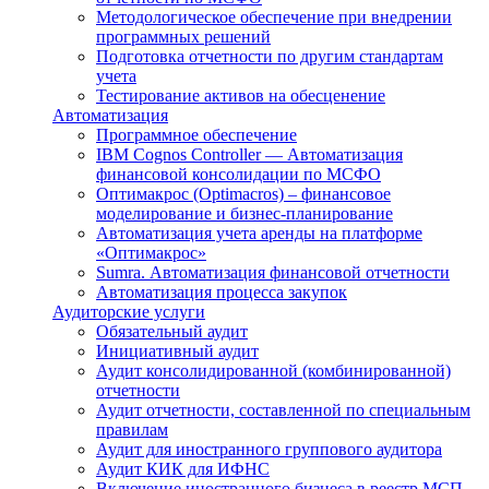
Методологическое обеспечение при внедрении
программных решений
Подготовка отчетности по другим стандартам
учета
Тестирование активов на обесценение
Автоматизация
Программное обеспечение
IBM Cognos Controller — Автоматизация
финансовой консолидации по МСФО
Оптимакрос (Optimacros) – финансовое
моделирование и бизнес-планирование
Автоматизация учета аренды на платформе
«Оптимакрос»
Sumra. Автоматизация финансовой отчетности
Автоматизация процесса закупок
Аудиторские услуги
Обязательный аудит
Инициативный аудит
Аудит консолидированной (комбинированной)
отчетности
Аудит отчетности, составленной по специальным
правилам
Аудит для иностранного группового аудитора
Аудит КИК для ИФНС
Включение иностранного бизнеса в реестр МСП