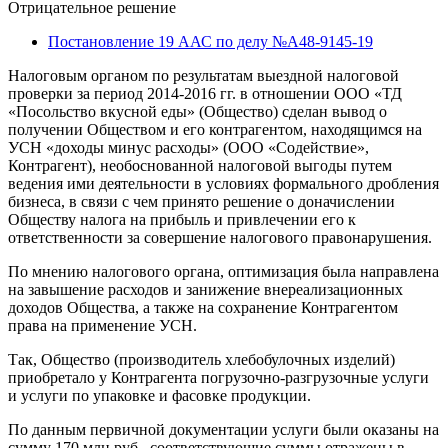
Отрицательное решение
Постановление 19 ААС по делу №А48-9145-19
Налоговым органом по результатам выездной налоговой
проверки за период 2014-2016 гг. в отношении ООО «ТД
«Посольство вкусной еды» (Общество) сделан вывод о
получении Обществом и его контрагентом, находящимся на
УСН «доходы минус расходы» (ООО «Содействие»,
Контрагент), необоснованной налоговой выгоды путем
ведения ими деятельности в условиях формального дробления
бизнеса, в связи с чем принято решение о доначислении
Обществу налога на прибыль и привлечении его к
ответственности за совершение налогового правонарушения.
По мнению налогового органа, оптимизация была направлена
на завышение расходов и занижение внереализационных
доходов Общества, а также на сохранение Контрагентом
права на применение УСН.
Так, Общество (производитель хлебобулочных изделий)
приобретало у Контрагента погрузочно-разгрузочные услуги
и услуги по упаковке и фасовке продукции.
По данным первичной документации услуги были оказаны на
сумму 170 млн руб., соответствующие суммы отражены в