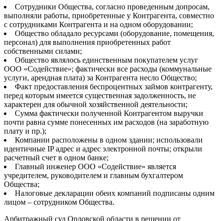
Сотрудники Общества, согласно проведенным допросам,
выполняли работы, приобретенные у Контрагента, совместно
с сотрудниками Контрагента и на одном оборудовании;
Общество обладало ресурсами (оборудование, помещения,
персонал) для выполнения приобретенных работ
собственными силами;
Общество являлось единственным покупателем услуг
ООО «Содействие»; фактически все расходы (коммунальные
услуги, арендная плата) за Контрагента несло Общество;
Факт предоставления беспроцентных займов контрагенту,
перед которым имеется существенная задолженность, не
характерен для обычной хозяйственной деятельности;
Сумма фактически полученной Контрагентом выручки
почти равна сумме понесенных им расходов (на заработную
плату и пр.);
Компании расположены в одном здании; использовали
идентичные IP адрес и адрес электронной почты; открыли
расчетный счет в одном банке;
Главный инженер ООО «Содействие» является
учредителем, руководителем и главным бухгалтером
Общества;
Налоговые декларации обеих компаний подписаны одним
лицом – сотрудником Общества.
Арбитражный суд Орловской области в
решении от