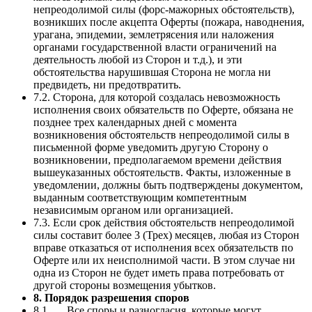
непреодолимой силы (форс-мажорных обстоятельств),
возникших после акцепта Оферты (пожара, наводнения,
урагана, эпидемии, землетрясения или наложения
органами государственной власти ограничений на
деятельность любой из Сторон и т.д.), и эти
обстоятельства нарушившая Сторона не могла ни
предвидеть, ни предотвратить.
7.2. Сторона, для которой создалась невозможность
исполнения своих обязательств по Оферте, обязана не
позднее трех календарных дней с момента
возникновения обстоятельств непреодолимой силы в
письменной форме уведомить другую Сторону о
возникновении, предполагаемом времени действия
вышеуказанных обстоятельств. Факты, изложенные в
уведомлении, должны быть подтверждены документом,
выданным соответствующим компетентным
независимым органом или организацией.
7.3. Если срок действия обстоятельств непреодолимой
силы составит более 3 (Трех) месяцев, любая из Сторон
вправе отказаться от исполнения всех обязательств по
Оферте или их неисполнимой части. В этом случае ни
одна из Сторон не будет иметь права потребовать от
другой стороны возмещения убытков.
8. Порядок разрешения споров
8.1. Все споры и разногласия, которые могут