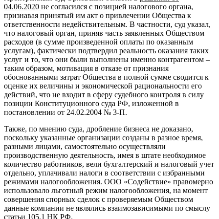
04.06.2020
не согласился с позицией налогового органа,
признавая принятый им акт о привлечении Общества к
ответственности недействительным. В частности, суд указал,
что налоговый орган, приняв часть заявленных Обществом
расходов (в сумме произведенной оплаты по оказанным
услугам), фактически подтвердил реальность оказания таких
услуг и то, что они были выполнены именно контрагентом –
таким образом, мотивация в отказе от признания
обоснованными затрат Общества в полной сумме сводится к
оценке их величины и экономической рациональности его
действий, что не входит в сферу судебного контроля в силу
позиции Конституционного суда РФ, изложенной в
постановлении от 24.02.2004 № 3-П.
Также, по мнению суда, дробление бизнеса не доказано,
поскольку указанные организации созданы в разное время,
разными лицами, самостоятельно осуществляли
производственную деятельность, имея в штате необходимое
количество работников, вели бухгалтерский и налоговый учет
отдельно, уплачивали налоги в соответствии с избранными
режимами налогообложения. ООО «Содействие» правомерно
использовало льготный режим налогообложения, на момент
совершения спорных сделок с проверяемым Обществом
данные компании не являлись взаимозависимыми по смыслу
статьи 105.1 НК РФ.