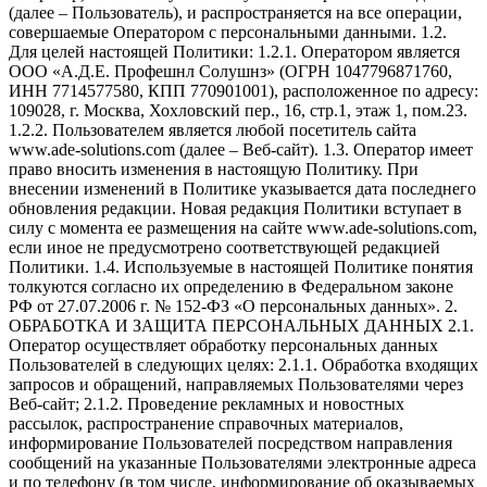
(далее – Пользователь), и распространяется на все операции,
совершаемые Оператором с персональными данными. 1.2.
Для целей настоящей Политики: 1.2.1. Оператором является
ООО «А.Д.Е. Профешнл Солушнз» (ОГРН 1047796871760,
ИНН 7714577580, КПП 770901001), расположенное по адресу:
109028, г. Москва, Хохловский пер., 16, стр.1, этаж 1, пом.23.
1.2.2. Пользователем является любой посетитель сайта
www.ade-solutions.com (далее – Веб-сайт). 1.3. Оператор имеет
право вносить изменения в настоящую Политику. При
внесении изменений в Политике указывается дата последнего
обновления редакции. Новая редакция Политики вступает в
силу с момента ее размещения на сайте www.ade-solutions.com,
если иное не предусмотрено соответствующей редакцией
Политики. 1.4. Используемые в настоящей Политике понятия
толкуются согласно их определению в Федеральном законе
РФ от 27.07.2006 г. № 152-ФЗ «О персональных данных». 2.
ОБРАБОТКА И ЗАЩИТА ПЕРСОНАЛЬНЫХ ДАННЫХ 2.1.
Оператор осуществляет обработку персональных данных
Пользователей в следующих целях: 2.1.1. Обработка входящих
запросов и обращений, направляемых Пользователями через
Веб-сайт; 2.1.2. Проведение рекламных и новостных
рассылок, распространение справочных материалов,
информирование Пользователей посредством направления
сообщений на указанные Пользователями электронные адреса
и по телефону (в том числе, информирование об оказываемых