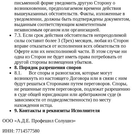
письменной форме уведомить другую Сторону о
возникновении, предполагаемом времени действия
вышеуказанных обстоятельств. Факты, изложенные в
уведомлении, должны быть подтверждены документом,
выданным соответствующим компетентным
независимым органом или организацией.
7.3. Если срок действия обстоятельств непреодолимой
силы составит более 3 (Трех) месяцев, любая из Сторон
вправе отказаться от исполнения всех обязательств по
Оферте или их неисполнимой части. В этом случае ни
одна из Сторон не будет иметь права потребовать от
другой стороны возмещения убытков.
8. Порядок разрешения споров
8.1. Все споры и разногласия, которые могут
возникнуть из настоящего Договора или в связи с ним
будут решаться Сторонами путем переговоров. Споры,
не решенные путем переговоров, подлежат разрешению
в суде общей юрисдикции или арбитражном суде (в
зависимости от подведомственности) по месту
нахождения истца.
9. Контакты и реквизиты Исполнителя
ООО «А.Д.Е. Профешнл Солушнз»
ИНН: 7714577580