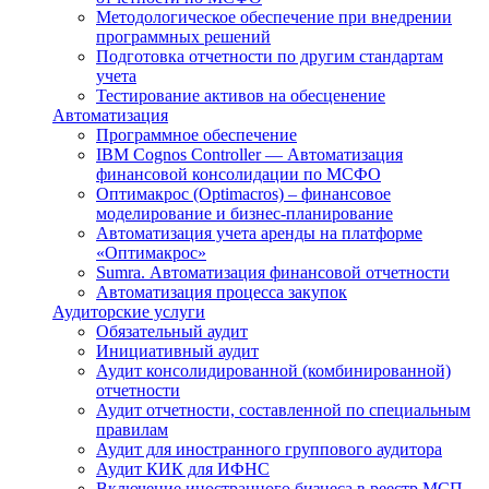
Методологическое обеспечение при внедрении
программных решений
Подготовка отчетности по другим стандартам
учета
Тестирование активов на обесценение
Автоматизация
Программное обеспечение
IBM Cognos Controller — Автоматизация
финансовой консолидации по МСФО
Оптимакрос (Optimacros) – финансовое
моделирование и бизнес-планирование
Автоматизация учета аренды на платформе
«Оптимакрос»
Sumra. Автоматизация финансовой отчетности
Автоматизация процесса закупок
Аудиторские услуги
Обязательный аудит
Инициативный аудит
Аудит консолидированной (комбинированной)
отчетности
Аудит отчетности, составленной по специальным
правилам
Аудит для иностранного группового аудитора
Аудит КИК для ИФНС
Включение иностранного бизнеса в реестр МСП