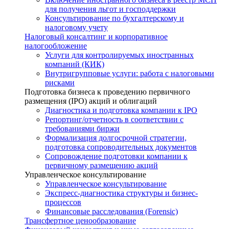
для получения льгот и господдержки
Консультирование по бухгалтерскому и
налоговому учету
Налоговый консалтинг и корпоративное
налогообложение
Услуги для контролируемых иностранных
компаний (КИК)
Внутригрупповые услуги: работа с налоговыми
рисками
Подготовка бизнеса к проведению первичного
размещения (IPO) акций и облигаций
Диагностика и подготовка компании к IPO
Репортинг/отчетность в соответствии с
требованиями биржи
Формализация долгосрочной стратегии,
подготовка сопроводительных документов
Сопровождение подготовки компании к
первичному размещению акций
Управленческое консультирование
Управленческое консультирование
Экспресс-диагностика структуры и бизнес-
процессов
Финансовые расследования (Forensic)
Трансфертное ценообразование