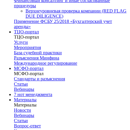
Финансовый консалтинг и иные согласованные
процедуры
Верхнеуровневая проверка компании (RED FLAG
DUE DILIGENCE)
Применение ФСБУ 25/2018 «Бухгалтерский учет
аренды»
ТЦО-портал
ТЦО-портал
Услуги
Мероприятия
База судебной практики
Разъяснения Минфина
Международное регулирование
МСФО-портал
МСФО-портал
Стандарты и разъяснения
Статьи
Вебинары
7 нот менеджмента
Материалы
Материалы
Новости
Вебинары
Статьи
Вопрос-ответ