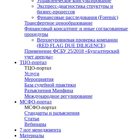
Управленческое консультирование
Экспресс-диагностика структуры и
бизнес-процессов
Финансовые расследования (Forensic)
Трансфертное ценообразование
Финансовый консалтинг и иные согласованные
процедуры
Верхнеуровневая проверка компании
(RED FLAG DUE DILIGENCE)
Применение ФСБУ 25/2018 «Бухгалтерский
учет аренды»
ТЦО-портал
ТЦО-портал
Услуги
Мероприятия
База судебной практики
Разъяснения Минфина
Международное регулирование
МСФО-портал
МСФО-портал
Стандарты и разъяснения
Статьи
Вебинары
7 нот менеджмента
Материалы