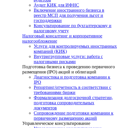
Аудит КИК для ИФНС
Включение иностранного бизнеса в
реестр МСП для получения льгот и
господдержки
Консультирование по бухгалтерскому и
налоговому учету
Налоговый консалтинг и корпоративное
налогообложение
Услуги для контролируемых иностранных
компаний (КИК)
Внутригрупповые услуги: работа с
налоговыми рисками
Подготовка бизнеса к проведению первичного
размещения (IPO) акций и облигаций
Диагностика и подготовка компании к
IPO
Репортинг/отчетность в соответствии с
требованиями биржи
Формализация долгосрочной стратегии,
подготовка сопроводительных
документов
Сопровождение подготовки компании к
первичному размещению акций
Управленческое консультирование