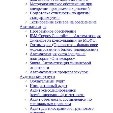
Методологическое обеспечение при
внедрении программных решений
Подготовка отчетности по другим
стандартам учета
Тестирование активов на обесценение
Автоматизация
Программное обеспечение
IBM Cognos Controller — Автоматизация
финансовой консолидации по МСФО
Оптимакрос (Optimacros) – финансовое
моделирование и бизнес-планирование
Автоматизация учета аренды на
платформе «Оптимакрос»
Sumra. Автоматизация финансовой
отчетности
Автоматизация процесса закупок
Аудиторские услуги
Обязательный аудит
Инициативный аудит
Аудит консолидированной
(комбинированной) отчетности
Аудит отчетности, составленной по
специальным правилам
Аудит для иностранного группового
аудитора