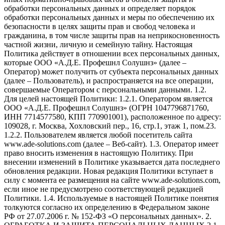
обработки персональных данных и определяет порядок
обработки персональных данных и меры по обеспечению их
безопасности в целях защиты прав и свобод человека и
гражданина, в том числе защиты прав на неприкосновенность
частной жизни, личную и семейную тайну. Настоящая
Политика действует в отношении всех персональных данных,
которые ООО «А.Д.Е. Профешнл Солушнз» (далее –
Оператор) может получить от субъекта персональных данных
(далее – Пользователь), и распространяется на все операции,
совершаемые Оператором с персональными данными. 1.2.
Для целей настоящей Политики: 1.2.1. Оператором является
ООО «А.Д.Е. Профешнл Солушнз» (ОГРН 1047796871760,
ИНН 7714577580, КПП 770901001), расположенное по адресу:
109028, г. Москва, Хохловский пер., 16, стр.1, этаж 1, пом.23.
1.2.2. Пользователем является любой посетитель сайта
www.ade-solutions.com (далее – Веб-сайт). 1.3. Оператор имеет
право вносить изменения в настоящую Политику. При
внесении изменений в Политике указывается дата последнего
обновления редакции. Новая редакция Политики вступает в
силу с момента ее размещения на сайте www.ade-solutions.com,
если иное не предусмотрено соответствующей редакцией
Политики. 1.4. Используемые в настоящей Политике понятия
толкуются согласно их определению в Федеральном законе
РФ от 27.07.2006 г. № 152-ФЗ «О персональных данных». 2.