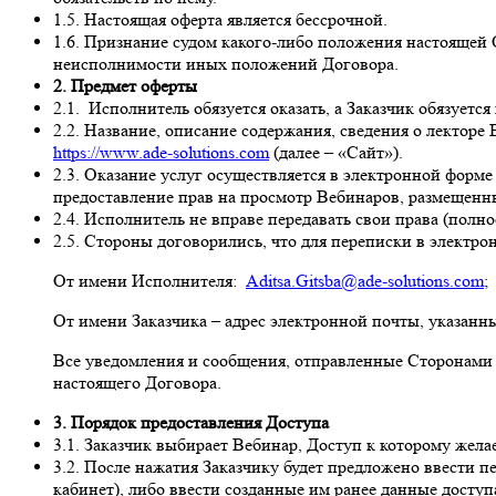
1.5. Настоящая оферта является бессрочной.
1.6. Признание судом какого-либо положения настояще
неисполнимости иных положений Договора.
2. Предмет оферты
2.1. Исполнитель обязуется оказать, а Заказчик обязует
2.2. Название, описание содержания, сведения о лекторе
https://www.ade-solutions.com
(далее – «Сайт»).
2.3. Оказание услуг осуществляется в электронной фор
предоставление прав на просмотр Вебинаров, размещенны
2.4. Исполнитель не вправе передавать свои права (полн
2.5. Стороны договорились, что для переписки в электр
От имени Исполнителя:
Aditsa.Gitsba@ade-solutions.com
;
От имени Заказчика – адрес электронной почты, указанн
Все уведомления и сообщения, отправленные Сторонами
настоящего Договора.
3. Порядок предоставления Доступа
3.1. Заказчик выбирает Вебинар, Доступ к которому жел
3.2. После нажатия Заказчику будет предложено ввести 
кабинет), либо ввести созданные им ранее данные доступ