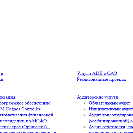
ги
Услуги ADE в ОАЭ
ии
Реализованные проекты
тизация
Аудиторские услуги
рограммное обеспечение
Обязательный аудит
M Cognos Controller —
Инициативный аудит
втоматизация финансовой
Аудит консолидиров
онсолидации по МСФО
(комбинированной) о
тимакрос (Optimacros) –
Аудит отчетности, с
инансовое моделирование и
по специальным пра