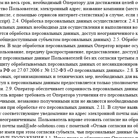
м на весь срок, необходимый Оператору для достижения целей 
ство Пользователя; электронный адрес; название компании (место
исле, с помощью сервисов интернет-статистики) в случае, если 
ript). 2.4. Обработка персональных данных осуществляется: 2.4.
сональных данных необходима для осуществления и выполнения 
ляется обработка персональных данных, доступ неограниченного
 общедоступными субъектом персональных данных). 2.5. Обрабо
ием. В ходе обработки персональных данных Оператор вправе осу
ользование, передачу (распространение, предоставление, доступ
т персональные данные Пользователей без их согласия третьим 
защиту обрабатываемых персональных данных от несанкциониров
а РФ от 27.07.2006 г. № 152-ФЗ «О персональных данных». 2.8.
авовых, организационных и технических мер, необходимых для 
туп к персональным данным предоставляется только уполномоче
и. 2.9. Оператор обеспечивает сохранность персональных данн
ль вправе требовать от Оператора уточнения его персональных
чными, незаконно полученными или не являются необходимыми д
ия при обработке его персональных данных. 2.11. В случае выя
у соответствующее уведомление на адрес электронной почты mai
 неограниченным. Пользователь вправе отозвать согласие на об
почты mail@ade-solutions.com с пометкой «Отзыв согласия на о
е имея при этом согласия субъекта, чьи персональные данные бы
ЫЕ ПОЛОЖЕНИЯ 3.1. Иные права и обязанности Оператора пер