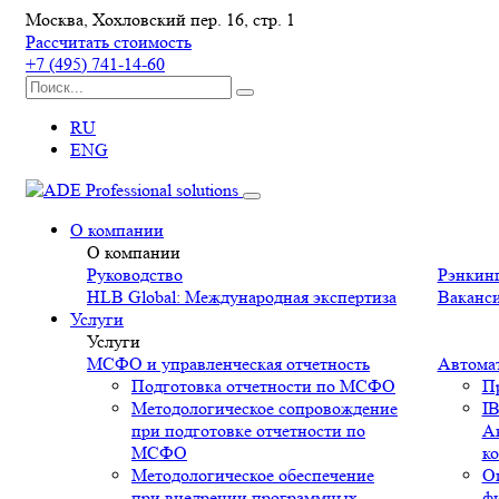
Москва, Хохловский пер. 16, стр. 1
Рассчитать стоимость
+7 (495) 741-14-60
RU
ENG
О компании
О компании
Руководство
Рэнкин
HLB Global: Международная экспертиза
Ваканс
Услуги
Услуги
МСФО и управленческая отчетность
Автома
Подготовка отчетности по МСФО
П
Методологическое сопровождение
IB
при подготовке отчетности по
А
МСФО
к
Методологическое обеспечение
Оп
при внедрении программных
ф