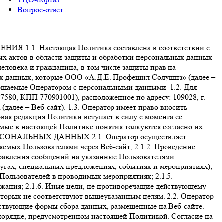
Вопрос-ответ
. Настоящая Политика составлена в соответствии с
ых актов в области защиты и обработки персональных данных
еловека и гражданина, в том числе защиты прав на
ых данных, которые ООО «А.Д.Е. Профешнл Солушнз» (далее –
вершаемые Оператором с персональными данными. 1.2. Для
80, КПП 770901001), расположенное по адресу: 109028, г.
 (далее – Веб-сайт). 1.3. Оператор имеет право вносить
ая редакция Политики вступает в силу с момента ее
емые в настоящей Политике понятия толкуются согласно их
 ПЕРСОНАЛЬНЫХ ДАННЫХ 2.1. Оператор осуществляет
емых Пользователями через Веб-сайт; 2.1.2. Проведение
равления сообщений на указанные Пользователями
лугах, специальных предложениях, событиях и мероприятиях);
 Пользователей в проводимых мероприятиях; 2.1.5.
ржания; 2.1.6. Иные цели, не противоречащие действующему
оторых не соответствуют вышеуказанным целям. 2.2. Оператор
тствующие формы сбора данных, размещенные на Веб-сайте.
порядке, предусмотренном настоящей Политикой. Согласие на