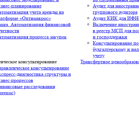
изнес-планирование
Аудит для иностранн
томатизация учета аренды на
группового аудитора
латформе «Оптимакрос»
Аудит КИК для ИФ
umra. Автоматизация финансовой
Включение иностранн
четности
в реестр МСП для по
томатизация процесса закупок
и господдержки
Консультирование по
бухгалтерскому и на
учету
нческое консультирование
Трансфертное ценообразов
равленческое консультирование
спресс-диагностика структуры и
знес-процессов
инансовые расследования
orensic)