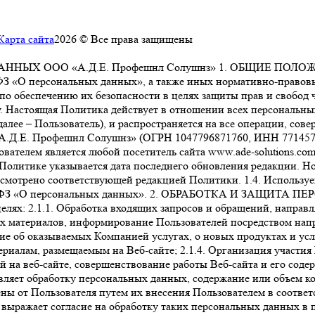
Карта сайта
2026 © Все права защищены
ОО «А.Д.Е. Профешнл Солушнз» 1. ОБЩИЕ ПОЛОЖЕНИЯ 1.1
-ФЗ «О персональных данных», а также иных нормативно-правов
о обеспечению их безопасности в целях защиты прав и свобод ч
. Настоящая Политика действует в отношении всех персональн
алее – Пользователь), и распространяется на все операции, со
«А.Д.Е. Профешнл Солушнз» (ОГРН 1047796871760, ИНН 77145775
ьзователем является любой посетитель сайта www.ade-solutions.com
олитике указывается дата последнего обновления редакции. Нов
дусмотрено соответствующей редакцией Политики. 1.4. Использу
№ 152-ФЗ «О персональных данных». 2. ОБРАБОТКА И ЗАЩИТА
ях: 2.1.1. Обработка входящих запросов и обращений, направля
х материалов, информирование Пользователей посредством нап
ние об оказываемых Компанией услугах, о новых продуктах и ус
ериалам, размещаемым на Веб-сайте; 2.1.4. Организация участия
 на веб-сайте, совершенствование работы Веб-сайта и его соде
вляет обработку персональных данных, содержание или объем к
ны от Пользователя путем их внесения Пользователем в соотве
выражает согласие на обработку таких персональных данных в 