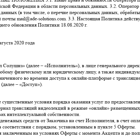
ской Федерации в области персональных данных. 3.2. Оператор
данных (в том числе, о перечне персональных данных, обрабаты
 почты mail@ade-solutions.com. 3.3. Настоящая Политика действ
днего обновления Политики 18.08.2020 г.
вгуста 2020 года
 Солушнз» (далее – «Исполнитель»), в лице генерального дире
любому физическому или юридическому лицу, а также индивидуа
аниченного во времени доступа к онлайн-платформе с трансляци
(далее – «Доступ»).
се существенные условия порядка оказания услуг по предоставле
атериал трансляций видеолекций в режиме «онлайн» размещенных
вах интеллектуальной собственности.
 денежных средств от Заказчика на счет Исполнителя, в счет о
в соответствии с порядком, установленным в пункте 5 Оферты.
ся заключенным на условиях Оферты с момента Акцепта и до по