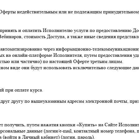
й Оферты недействительным или не подлежащим принудительном
ся принять и оплатить Исполнителю услуги по предоставлению До
 Вебинаров, стоимость Доступа, а также иные сведения предста
ме автоматизированно через информационно-телекоммуникацион
х на онлайн-платформе Исполнителя, путем предоставления удал
остью или частично) по настоящей Оферте третьим лицам.
онном виде они будут использовать исключительно следующие да
ый при оплате курса.
 друг другу по вышеуказанным адресам электронной почты, при
ает получить, путем нажатия кнопки «Купить» на Сайте Исполни
персональные данные (логин/e-mail, контактный номер телефона,
а (войти в Личный кабинет) (логин, пароль).