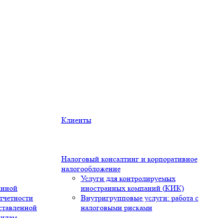
Клиенты
Налоговый консалтинг и корпоративное
налогообложение
Услуги для контролируемых
анной
иностранных компаний (КИК)
тчетности
Внутригрупповые услуги: работа с
оставленной
налоговыми рисками
вилам