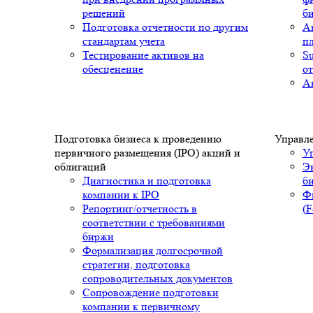
решений
б
Подготовка отчетности по другим
Ав
стандартам учета
п
Тестирование активов на
S
обесценение
от
Ав
Подготовка бизнеса к проведению
Управле
первичного размещения (IPO) акций и
Уп
облигаций
Эк
Диагностика и подготовка
би
компании к IPO
Ф
Репортинг/отчетность в
(F
соответствии с требованиями
биржи
Формализация долгосрочной
стратегии, подготовка
сопроводительных документов
Сопровождение подготовки
компании к первичному