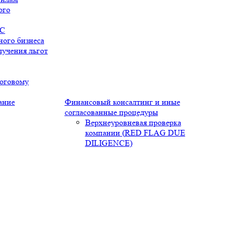
ого
НС
ого бизнеса
лучения льгот
логовому
ание
Финансовый консалтинг и иные
согласованные процедуры
Верхнеуровневая проверка
компании (RED FLAG DUE
DILIGENCE)