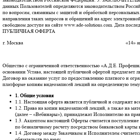
данных Пользователей определяются законодательством Россий
по вопросам, связанным с защитой и обработкой персональных 
направления таких запросов и обращений на адрес электронной
свободном доступе на сайте www.ade-solutions.com. Дата после
ПУБЛИЧНАЯ ОФЕРТА
г. Москва
«14» а
Общество с ограниченной ответственностью «А.Д.Е. Профешнл
основании Устава, настоящей публичной офертой предлагает 
Договор на оказание услуг по предоставлению платного и огр
платформе копиям видеозаписей лекций на определенную тему 
1. Общие условия
1.1. Настоящая оферта является публичной и содержит в
1.2. Права на копии видеозаписей лекций, а также на м
(далее – «Вебинары»), принадлежат Исполнителю на пра
1.3. Акцептом настоящей Оферты считается поступление
по безналичному расчету посредством банковской карты 
1.4. Договор между Заказчиком и Исполнителем считает
обязательств по нему.