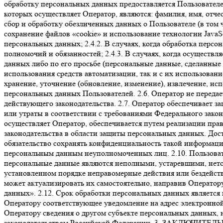
обработку персональных данных предоставляется Пользователе
которых осуществляет Оператор, являются: фамилия, имя, отче
сбор и обработку обезличенных данных о Пользователе (в том ч
сохранение файлов «cookie» и использование технологии JavaSc
персональных данных; 2.4.2. В случаях, когда обработка пер
полномочий и обязанностей; 2.4.3. В случаях, когда осуществ
данных либо по его просьбе (персональные данные, сделанные
использования средств автоматизации, так и с их использован
хранение, уточнение (обновление, изменение), извлечение, исп
персональных данных Пользователей. 2.6. Оператор не передае
действующего законодательства. 2.7. Оператор обеспечивает 
или утраты в соответствии с требованиями Федерального закон
осуществляет Оператор, обеспечивается путем реализации пр
законодательства в области защиты персональных данных. Дос
обязательство сохранять конфиденциальность такой информаци
персональным данным неуполномоченных лиц. 2.10. Пользовате
персональные данные являются неполными, устаревшими, нето
установленном порядке неправомерные действия или бездейств
может актуализировать их самостоятельно, направив Оператор
данных». 2.12. Срок обработки персональных данных является
Оператору соответствующее уведомление на адрес электронной 
Оператору сведения о другом субъекте персональных данных, н
законодательством Российской Федерации. 3. ЗАКЛЮЧИТЕЛЬН