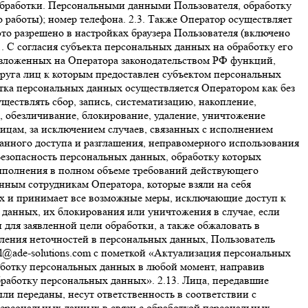
обработки. Персональными данными Пользователя, обработку
 работы); номер телефона. 2.3. Также Оператор осуществляет
это разрешено в настройках браузера Пользователя (включено
1. С согласия субъекта персональных данных на обработку его
возложенных на Оператора законодательством РФ функций,
 круга лиц к которым предоставлен субъектом персональных
тка персональных данных осуществляется Оператором как без
ществлять сбор, запись, систематизацию, накопление,
), обезличивание, блокирование, удаление, уничтожение
лицам, за исключением случаев, связанных с исполнением
анного доступа и разглашения, неправомерного использования
 Безопасность персональных данных, обработку которых
выполнения в полном объеме требований действующего
нным сотрудникам Оператора, которые взяли на себя
ых и принимает все возможные меры, исключающие доступ к
 данных, их блокирования или уничтожения в случае, если
ля заявленной цели обработки, а также обжаловать в
вления неточностей в персональных данных, Пользователь
l@ade-solutions.com с пометкой «Актуализация персональных
работку персональных данных в любой момент, направив
бработку персональных данных». 2.13. Лица, передавшие
ли переданы, несут ответственность в соответствии с
сональных данных в связи с обработкой персональных