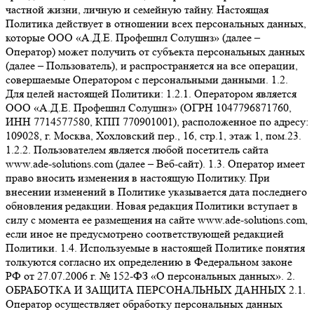
частной жизни, личную и семейную тайну. Настоящая
Политика действует в отношении всех персональных данных,
которые ООО «А.Д.Е. Профешнл Солушнз» (далее –
Оператор) может получить от субъекта персональных данных
(далее – Пользователь), и распространяется на все операции,
совершаемые Оператором с персональными данными. 1.2.
Для целей настоящей Политики: 1.2.1. Оператором является
ООО «А.Д.Е. Профешнл Солушнз» (ОГРН 1047796871760,
ИНН 7714577580, КПП 770901001), расположенное по адресу:
109028, г. Москва, Хохловский пер., 16, стр.1, этаж 1, пом.23.
1.2.2. Пользователем является любой посетитель сайта
www.ade-solutions.com (далее – Веб-сайт). 1.3. Оператор имеет
право вносить изменения в настоящую Политику. При
внесении изменений в Политике указывается дата последнего
обновления редакции. Новая редакция Политики вступает в
силу с момента ее размещения на сайте www.ade-solutions.com,
если иное не предусмотрено соответствующей редакцией
Политики. 1.4. Используемые в настоящей Политике понятия
толкуются согласно их определению в Федеральном законе
РФ от 27.07.2006 г. № 152-ФЗ «О персональных данных». 2.
ОБРАБОТКА И ЗАЩИТА ПЕРСОНАЛЬНЫХ ДАННЫХ 2.1.
Оператор осуществляет обработку персональных данных