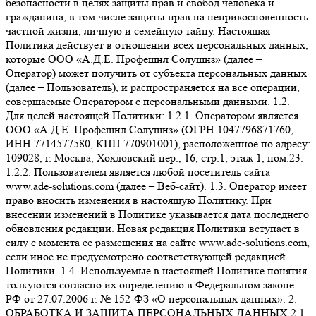
безопасности в целях защиты прав и свобод человека и
гражданина, в том числе защиты прав на неприкосновенность
частной жизни, личную и семейную тайну. Настоящая
Политика действует в отношении всех персональных данных,
которые ООО «А.Д.Е. Профешнл Солушнз» (далее –
Оператор) может получить от субъекта персональных данных
(далее – Пользователь), и распространяется на все операции,
совершаемые Оператором с персональными данными. 1.2.
Для целей настоящей Политики: 1.2.1. Оператором является
ООО «А.Д.Е. Профешнл Солушнз» (ОГРН 1047796871760,
ИНН 7714577580, КПП 770901001), расположенное по адресу:
109028, г. Москва, Хохловский пер., 16, стр.1, этаж 1, пом.23.
1.2.2. Пользователем является любой посетитель сайта
www.ade-solutions.com (далее – Веб-сайт). 1.3. Оператор имеет
право вносить изменения в настоящую Политику. При
внесении изменений в Политике указывается дата последнего
обновления редакции. Новая редакция Политики вступает в
силу с момента ее размещения на сайте www.ade-solutions.com,
если иное не предусмотрено соответствующей редакцией
Политики. 1.4. Используемые в настоящей Политике понятия
толкуются согласно их определению в Федеральном законе
РФ от 27.07.2006 г. № 152-ФЗ «О персональных данных». 2.
ОБРАБОТКА И ЗАЩИТА ПЕРСОНАЛЬНЫХ ДАННЫХ 2.1.