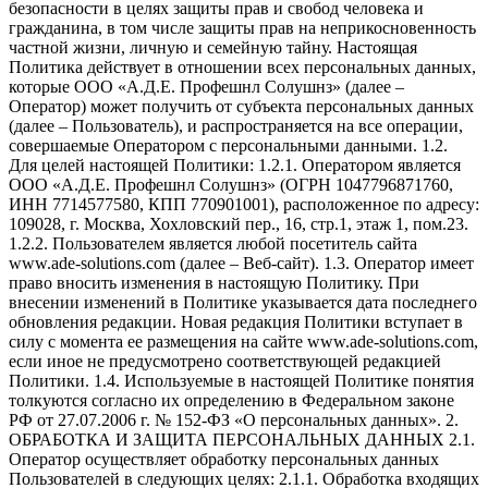
безопасности в целях защиты прав и свобод человека и
гражданина, в том числе защиты прав на неприкосновенность
частной жизни, личную и семейную тайну. Настоящая
Политика действует в отношении всех персональных данных,
которые ООО «А.Д.Е. Профешнл Солушнз» (далее –
Оператор) может получить от субъекта персональных данных
(далее – Пользователь), и распространяется на все операции,
совершаемые Оператором с персональными данными. 1.2.
Для целей настоящей Политики: 1.2.1. Оператором является
ООО «А.Д.Е. Профешнл Солушнз» (ОГРН 1047796871760,
ИНН 7714577580, КПП 770901001), расположенное по адресу:
109028, г. Москва, Хохловский пер., 16, стр.1, этаж 1, пом.23.
1.2.2. Пользователем является любой посетитель сайта
www.ade-solutions.com (далее – Веб-сайт). 1.3. Оператор имеет
право вносить изменения в настоящую Политику. При
внесении изменений в Политике указывается дата последнего
обновления редакции. Новая редакция Политики вступает в
силу с момента ее размещения на сайте www.ade-solutions.com,
если иное не предусмотрено соответствующей редакцией
Политики. 1.4. Используемые в настоящей Политике понятия
толкуются согласно их определению в Федеральном законе
РФ от 27.07.2006 г. № 152-ФЗ «О персональных данных». 2.
ОБРАБОТКА И ЗАЩИТА ПЕРСОНАЛЬНЫХ ДАННЫХ 2.1.
Оператор осуществляет обработку персональных данных
Пользователей в следующих целях: 2.1.1. Обработка входящих