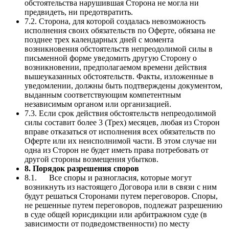
обстоятельства нарушившая Сторона не могла ни
предвидеть, ни предотвратить.
7.2. Сторона, для которой создалась невозможность
исполнения своих обязательств по Оферте, обязана не
позднее трех календарных дней с момента
возникновения обстоятельств непреодолимой силы в
письменной форме уведомить другую Сторону о
возникновении, предполагаемом времени действия
вышеуказанных обстоятельств. Факты, изложенные в
уведомлении, должны быть подтверждены документом,
выданным соответствующим компетентным
независимым органом или организацией.
7.3. Если срок действия обстоятельств непреодолимой
силы составит более 3 (Трех) месяцев, любая из Сторон
вправе отказаться от исполнения всех обязательств по
Оферте или их неисполнимой части. В этом случае ни
одна из Сторон не будет иметь права потребовать от
другой стороны возмещения убытков.
8. Порядок разрешения споров
8.1. Все споры и разногласия, которые могут
возникнуть из настоящего Договора или в связи с ним
будут решаться Сторонами путем переговоров. Споры,
не решенные путем переговоров, подлежат разрешению
в суде общей юрисдикции или арбитражном суде (в
зависимости от подведомственности) по месту