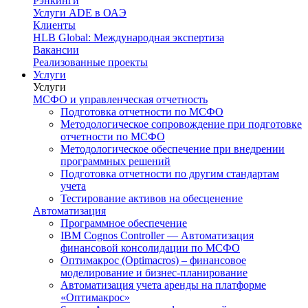
Рэнкинги
Услуги ADE в ОАЭ
Клиенты
HLB Global: Международная экспертиза
Вакансии
Реализованные проекты
Услуги
Услуги
МСФО и управленческая отчетность
Подготовка отчетности по МСФО
Методологическое сопровождение при подготовке
отчетности по МСФО
Методологическое обеспечение при внедрении
программных решений
Подготовка отчетности по другим стандартам
учета
Тестирование активов на обесценение
Автоматизация
Программное обеспечение
IBM Cognos Controller — Автоматизация
финансовой консолидации по МСФО
Оптимакрос (Optimacros) – финансовое
моделирование и бизнес-планирование
Автоматизация учета аренды на платформе
«Оптимакрос»