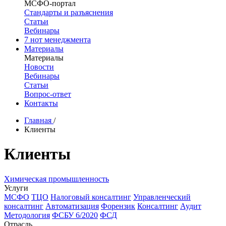
МСФО-портал
Стандарты и разъяснения
Статьи
Вебинары
7 нот менеджмента
Материалы
Материалы
Новости
Вебинары
Статьи
Вопрос-ответ
Контакты
Главная
/
Клиенты
Клиенты
Химическая промышленность
Услуги
МСФО
ТЦО
Налоговый консалтинг
Управленческий
консалтинг
Автоматизация
Форензик
Консалтинг
Аудит
Методология
ФСБУ 6/2020
ФСД
Отрасль