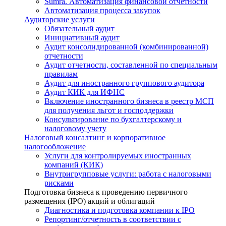
Sumra. Автоматизация финансовой отчетности
Автоматизация процесса закупок
Аудиторские услуги
Обязательный аудит
Инициативный аудит
Аудит консолидированной (комбинированной)
отчетности
Аудит отчетности, составленной по специальным
правилам
Аудит для иностранного группового аудитора
Аудит КИК для ИФНС
Включение иностранного бизнеса в реестр МСП
для получения льгот и господдержки
Консультирование по бухгалтерскому и
налоговому учету
Налоговый консалтинг и корпоративное
налогообложение
Услуги для контролируемых иностранных
компаний (КИК)
Внутригрупповые услуги: работа с налоговыми
рисками
Подготовка бизнеса к проведению первичного
размещения (IPO) акций и облигаций
Диагностика и подготовка компании к IPO
Репортинг/отчетность в соответствии с