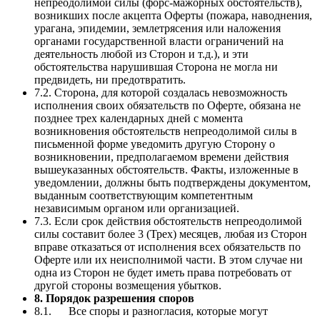
непреодолимой силы (форс-мажорных обстоятельств),
возникших после акцепта Оферты (пожара, наводнения,
урагана, эпидемии, землетрясения или наложения
органами государственной власти ограничений на
деятельность любой из Сторон и т.д.), и эти
обстоятельства нарушившая Сторона не могла ни
предвидеть, ни предотвратить.
7.2. Сторона, для которой создалась невозможность
исполнения своих обязательств по Оферте, обязана не
позднее трех календарных дней с момента
возникновения обстоятельств непреодолимой силы в
письменной форме уведомить другую Сторону о
возникновении, предполагаемом времени действия
вышеуказанных обстоятельств. Факты, изложенные в
уведомлении, должны быть подтверждены документом,
выданным соответствующим компетентным
независимым органом или организацией.
7.3. Если срок действия обстоятельств непреодолимой
силы составит более 3 (Трех) месяцев, любая из Сторон
вправе отказаться от исполнения всех обязательств по
Оферте или их неисполнимой части. В этом случае ни
одна из Сторон не будет иметь права потребовать от
другой стороны возмещения убытков.
8. Порядок разрешения споров
8.1. Все споры и разногласия, которые могут