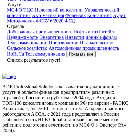
Услуги
МСФО
ТЦО
Налоговый консалтинг
Управленческий
консалтинг
Автоматизация
Форензик
Консалтинг
Аудит
Методология
ФСБУ 6/2020
ФСД
Отрасль
Добывающая промышленность
Нефть и газ
Ритейл
Недвижимость
Энергетика
Инвестиционные фонды
Телекоммуникации
Производство
IT
Издательство
Сельское хозяйство
Автомобильная промышленность
HoReCa
Телекоммуникация
Показать все
Список результатов пуст!
ADE Professional Solutions оказывает консультационные
услуги в области финансов предприятиям различных
отраслей в России и за рубежом с 2004 года. Входит в
ТОП-100 консалтинговых компаний РФ по версии «РАЭКС
Аналитика», более 10 лет носит статус Аккредитованного
работодателя ACCA, с 2021 года представляет в России
глобальную сеть HLB Global и занимает первое место в
рейтинге подготовки отчетности по МСФО («Эксперт РА»,
2024).