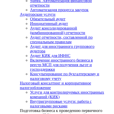
Sumra. Автоматизация финансовой
отчетности
Автоматизация процесса закупок
Аудиторские услуги
Обязательный аудит
Инициативный аудит
Аудит консолидированной
(комбинированной) отчетности
Аудит отчетности, составленной по
специальным правилам
Аудит для иностранного группового
аудитора
Аудит КИК для ИФНС
Включение иностранного бизнеса в
реестр МСП для получения льгот и
господдержки
Консультирование по бухгалтерскому и
налоговому учету
Налоговый консалтинг и корпоративное
налогообложение
Услуги для контролируемых иностранных
компаний (КИК)
Внутригрупповые услуги: работа с
налоговыми рисками
Подготовка бизнеса к проведению первичного