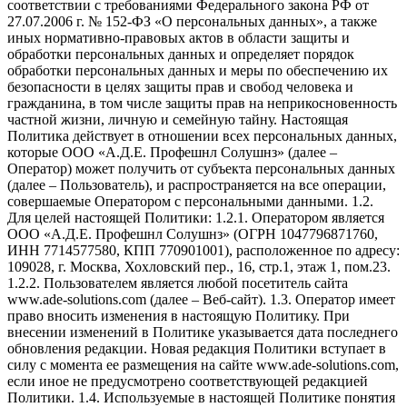
соответствии с требованиями Федерального закона РФ от
27.07.2006 г. № 152-ФЗ «О персональных данных», а также
иных нормативно-правовых актов в области защиты и
обработки персональных данных и определяет порядок
обработки персональных данных и меры по обеспечению их
безопасности в целях защиты прав и свобод человека и
гражданина, в том числе защиты прав на неприкосновенность
частной жизни, личную и семейную тайну. Настоящая
Политика действует в отношении всех персональных данных,
которые ООО «А.Д.Е. Профешнл Солушнз» (далее –
Оператор) может получить от субъекта персональных данных
(далее – Пользователь), и распространяется на все операции,
совершаемые Оператором с персональными данными. 1.2.
Для целей настоящей Политики: 1.2.1. Оператором является
ООО «А.Д.Е. Профешнл Солушнз» (ОГРН 1047796871760,
ИНН 7714577580, КПП 770901001), расположенное по адресу:
109028, г. Москва, Хохловский пер., 16, стр.1, этаж 1, пом.23.
1.2.2. Пользователем является любой посетитель сайта
www.ade-solutions.com (далее – Веб-сайт). 1.3. Оператор имеет
право вносить изменения в настоящую Политику. При
внесении изменений в Политике указывается дата последнего
обновления редакции. Новая редакция Политики вступает в
силу с момента ее размещения на сайте www.ade-solutions.com,
если иное не предусмотрено соответствующей редакцией
Политики. 1.4. Используемые в настоящей Политике понятия