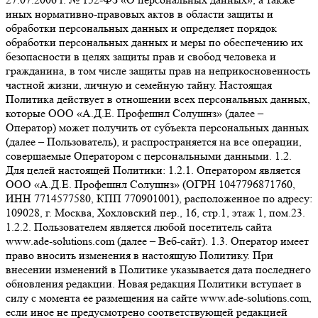
иных нормативно-правовых актов в области защиты и
обработки персональных данных и определяет порядок
обработки персональных данных и меры по обеспечению их
безопасности в целях защиты прав и свобод человека и
гражданина, в том числе защиты прав на неприкосновенность
частной жизни, личную и семейную тайну. Настоящая
Политика действует в отношении всех персональных данных,
которые ООО «А.Д.Е. Профешнл Солушнз» (далее –
Оператор) может получить от субъекта персональных данных
(далее – Пользователь), и распространяется на все операции,
совершаемые Оператором с персональными данными. 1.2.
Для целей настоящей Политики: 1.2.1. Оператором является
ООО «А.Д.Е. Профешнл Солушнз» (ОГРН 1047796871760,
ИНН 7714577580, КПП 770901001), расположенное по адресу:
109028, г. Москва, Хохловский пер., 16, стр.1, этаж 1, пом.23.
1.2.2. Пользователем является любой посетитель сайта
www.ade-solutions.com (далее – Веб-сайт). 1.3. Оператор имеет
право вносить изменения в настоящую Политику. При
внесении изменений в Политике указывается дата последнего
обновления редакции. Новая редакция Политики вступает в
силу с момента ее размещения на сайте www.ade-solutions.com,
если иное не предусмотрено соответствующей редакцией