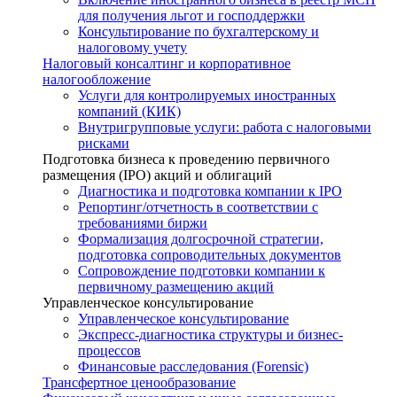
для получения льгот и господдержки
Консультирование по бухгалтерскому и
налоговому учету
Налоговый консалтинг и корпоративное
налогообложение
Услуги для контролируемых иностранных
компаний (КИК)
Внутригрупповые услуги: работа с налоговыми
рисками
Подготовка бизнеса к проведению первичного
размещения (IPO) акций и облигаций
Диагностика и подготовка компании к IPO
Репортинг/отчетность в соответствии с
требованиями биржи
Формализация долгосрочной стратегии,
подготовка сопроводительных документов
Сопровождение подготовки компании к
первичному размещению акций
Управленческое консультирование
Управленческое консультирование
Экспресс-диагностика структуры и бизнес-
процессов
Финансовые расследования (Forensic)
Трансфертное ценообразование