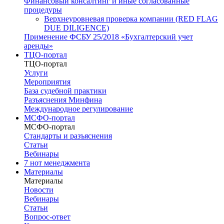
Финансовый консалтинг и иные согласованные
процедуры
Верхнеуровневая проверка компании (RED FLAG
DUE DILIGENCE)
Применение ФСБУ 25/2018 «Бухгалтерский учет
аренды»
ТЦО-портал
ТЦО-портал
Услуги
Мероприятия
База судебной практики
Разъяснения Минфина
Международное регулирование
МСФО-портал
МСФО-портал
Стандарты и разъяснения
Статьи
Вебинары
7 нот менеджмента
Материалы
Материалы
Новости
Вебинары
Статьи
Вопрос-ответ