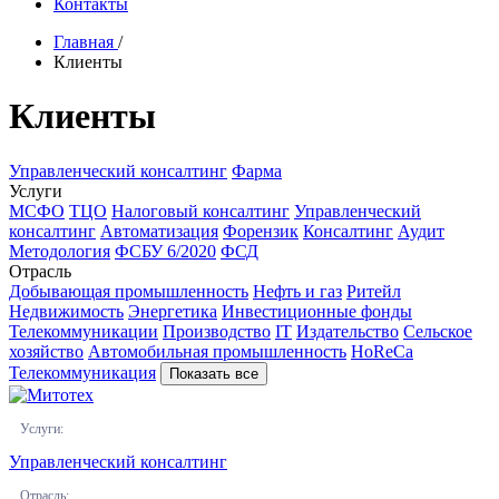
Контакты
Главная
/
Клиенты
Клиенты
Управленческий консалтинг
Фарма
Услуги
МСФО
ТЦО
Налоговый консалтинг
Управленческий
консалтинг
Автоматизация
Форензик
Консалтинг
Аудит
Методология
ФСБУ 6/2020
ФСД
Отрасль
Добывающая промышленность
Нефть и газ
Ритейл
Недвижимость
Энергетика
Инвестиционные фонды
Телекоммуникации
Производство
IT
Издательство
Сельское
хозяйство
Автомобильная промышленность
HoReCa
Телекоммуникация
Показать все
Услуги:
Управленческий консалтинг
Отрасль: