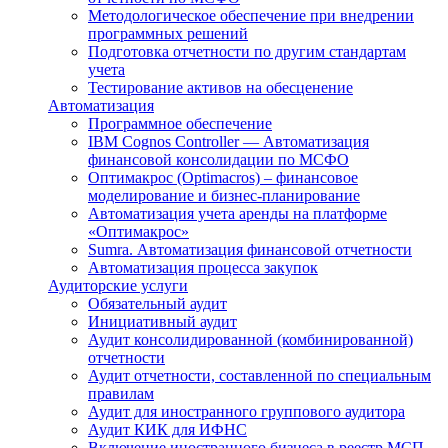
Методологическое обеспечение при внедрении
программных решений
Подготовка отчетности по другим стандартам
учета
Тестирование активов на обесценение
Автоматизация
Программное обеспечение
IBM Cognos Controller — Автоматизация
финансовой консолидации по МСФО
Оптимакрос (Optimacros) – финансовое
моделирование и бизнес-планирование
Автоматизация учета аренды на платформе
«Оптимакрос»
Sumra. Автоматизация финансовой отчетности
Автоматизация процесса закупок
Аудиторские услуги
Обязательный аудит
Инициативный аудит
Аудит консолидированной (комбинированной)
отчетности
Аудит отчетности, составленной по специальным
правилам
Аудит для иностранного группового аудитора
Аудит КИК для ИФНС
Включение иностранного бизнеса в реестр МСП