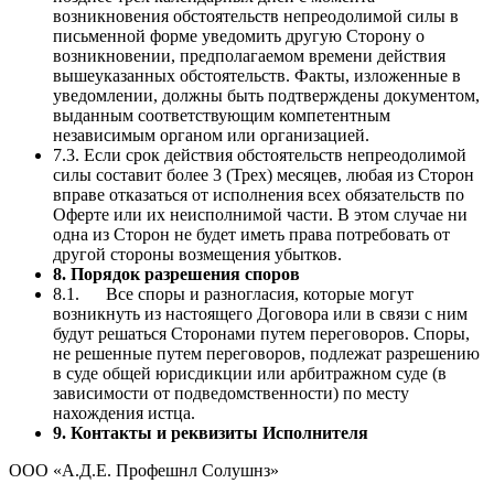
возникновения обстоятельств непреодолимой силы в
письменной форме уведомить другую Сторону о
возникновении, предполагаемом времени действия
вышеуказанных обстоятельств. Факты, изложенные в
уведомлении, должны быть подтверждены документом,
выданным соответствующим компетентным
независимым органом или организацией.
7.3. Если срок действия обстоятельств непреодолимой
силы составит более 3 (Трех) месяцев, любая из Сторон
вправе отказаться от исполнения всех обязательств по
Оферте или их неисполнимой части. В этом случае ни
одна из Сторон не будет иметь права потребовать от
другой стороны возмещения убытков.
8. Порядок разрешения споров
8.1. Все споры и разногласия, которые могут
возникнуть из настоящего Договора или в связи с ним
будут решаться Сторонами путем переговоров. Споры,
не решенные путем переговоров, подлежат разрешению
в суде общей юрисдикции или арбитражном суде (в
зависимости от подведомственности) по месту
нахождения истца.
9. Контакты и реквизиты Исполнителя
ООО «А.Д.Е. Профешнл Солушнз»