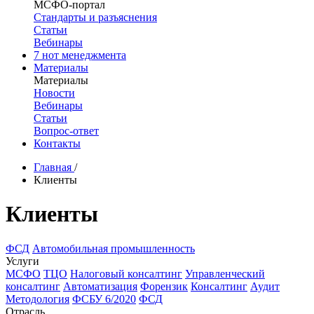
МСФО-портал
Стандарты и разъяснения
Статьи
Вебинары
7 нот менеджмента
Материалы
Материалы
Новости
Вебинары
Статьи
Вопрос-ответ
Контакты
Главная
/
Клиенты
Клиенты
ФСД
Автомобильная промышленность
Услуги
МСФО
ТЦО
Налоговый консалтинг
Управленческий
консалтинг
Автоматизация
Форензик
Консалтинг
Аудит
Методология
ФСБУ 6/2020
ФСД
Отрасль