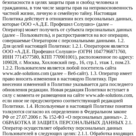
безопасности в целях защиты прав и свобод человека и
гражданина, в том числе защиты прав на неприкосновенность
частной жизни, личную и семейную тайну. Настоящая
Политика действует в отношении всех персональных данных,
которые ООО «А.Д.Е. Профешнл Солушнз» (далее –
Оператор) может получить от субъекта персональных данных
(далее – Пользователь), и распространяется на все операции,
совершаемые Оператором с персональными данными. 1.2.
Для целей настоящей Политики: 1.2.1. Оператором является
ООО «А.Д.Е. Профешнл Солушнз» (ОГРН 1047796871760,
ИНН 7714577580, КПП 770901001), расположенное по адресу:
109028, г. Москва, Хохловский пер., 16, стр.1, этаж 1, пом.23.
1.2.2. Пользователем является любой посетитель сайта
www.ade-solutions.com (далее – Веб-сайт). 1.3. Оператор имеет
право вносить изменения в настоящую Политику. При
внесении изменений в Политике указывается дата последнего
обновления редакции. Новая редакция Политики вступает в
силу с момента ее размещения на сайте www.ade-solutions.com,
если иное не предусмотрено соответствующей редакцией
Политики. 1.4. Используемые в настоящей Политике понятия
толкуются согласно их определению в Федеральном законе
РФ от 27.07.2006 г. № 152-ФЗ «О персональных данных». 2.
ОБРАБОТКА И ЗАЩИТА ПЕРСОНАЛЬНЫХ ДАННЫХ 2.1.
Оператор осуществляет обработку персональных данных
Пользователей в следующих целях: 2.1.1. Обработка входящих