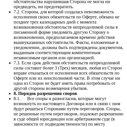
обстоятельства нарушившая Сторона не могла ни
предвидеть, ни предотвратить.
7.2. Сторона, для которой создалась невозможность
исполнения своих обязательств по Оферте, обязана не
позднее трех календарных дней с момента
возникновения обстоятельств непреодолимой силы в
письменной форме уведомить другую Сторону о
возникновении, предполагаемом времени действия
вышеуказанных обстоятельств. Факты, изложенные в
уведомлении, должны быть подтверждены документом,
выданным соответствующим компетентным
независимым органом или организацией.
7.3. Если срок действия обстоятельств непреодолимой
силы составит более 3 (Трех) месяцев, любая из Сторон
вправе отказаться от исполнения всех обязательств по
Оферте или их неисполнимой части. В этом случае ни
одна из Сторон не будет иметь права потребовать от
другой стороны возмещения убытков.
8. Порядок разрешения споров
8.1. Все споры и разногласия, которые могут
возникнуть из настоящего Договора или в связи с ним
будут решаться Сторонами путем переговоров. Споры,
не решенные путем переговоров, подлежат разрешению
в суде общей юрисдикции или арбитражном суде (в
зависимости от подведомственности) по месту