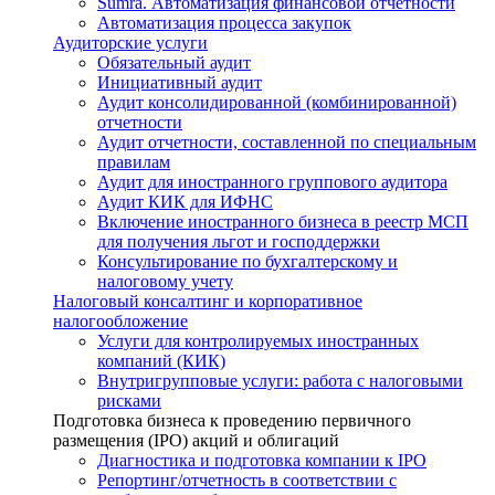
Sumra. Автоматизация финансовой отчетности
Автоматизация процесса закупок
Аудиторские услуги
Обязательный аудит
Инициативный аудит
Аудит консолидированной (комбинированной)
отчетности
Аудит отчетности, составленной по специальным
правилам
Аудит для иностранного группового аудитора
Аудит КИК для ИФНС
Включение иностранного бизнеса в реестр МСП
для получения льгот и господдержки
Консультирование по бухгалтерскому и
налоговому учету
Налоговый консалтинг и корпоративное
налогообложение
Услуги для контролируемых иностранных
компаний (КИК)
Внутригрупповые услуги: работа с налоговыми
рисками
Подготовка бизнеса к проведению первичного
размещения (IPO) акций и облигаций
Диагностика и подготовка компании к IPO
Репортинг/отчетность в соответствии с