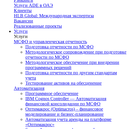
Рэнкинги
Услуги ADE в ОАЭ
Клиенты
HLB Global: Международная экспертиза
Вакансии
Реализованные проекты
Услуги
Услуги
МСФО и управленческая отчетность
Подготовка отчетности по МСФО
Методологическое сопровождение при подготовке
отчетности по МСФО
Методологическое обеспечение при внедрении
программных решений
Подготовка отчетности по другим стандартам
учета
Тестирование активов на обесценение
Автоматизация
Программное обеспечение
IBM Cognos Controller — Автоматизация
финансовой консолидации по МСФО
Оптимакрос (Optimacros) – финансовое
моделирование и бизнес-планирование
Автоматизация учета аренды на платформе
«Оптимакрос»